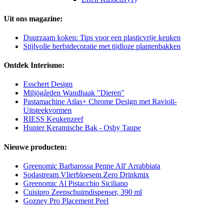
Uit ons magazine:
Duurzaam koken: Tips voor een plasticvrije keuken
Stijlvolle herfstdecoratie met tijdloze plantenbakken
Ontdek Interismo:
Esschert Design
Miljögården Wandhaak "Dieren"
Pastamachine Atlas+ Chrome Design met Ravioli-
Uitsteekvormen
RIESS Keukenzeef
Hunter Keramische Bak - Osby Taupe
Nieuwe producten:
Greenomic Barbarossa Penne All' Arrabbiata
Sodastream Vlierbloesem Zero Drinkmix
Greenomic Al Pistacchio Siciliano
Cuisipro Zeepschuimdispenser, 390 ml
Gozney Pro Placement Peel