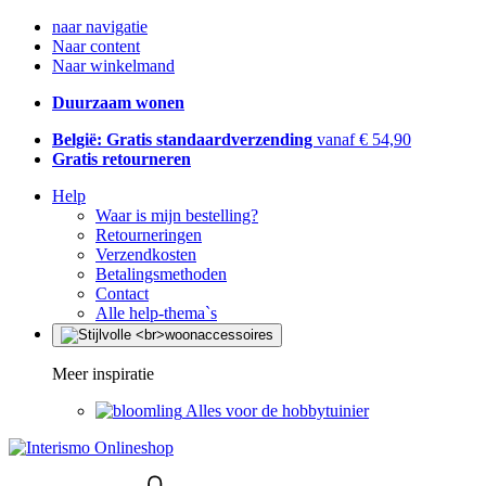
naar navigatie
Naar content
Naar winkelmand
Duurzaam wonen
België: Gratis standaardverzending
vanaf € 54,90
Gratis retourneren
Help
Waar is mijn bestelling?
Retourneringen
Verzendkosten
Betalingsmethoden
Contact
Alle help-thema`s
Meer inspiratie
Alles voor de hobbytuinier