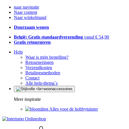
naar navigatie
Naar content
Naar winkelmand
Duurzaam wonen
België: Gratis standaardverzending
vanaf € 54,90
Gratis retourneren
Help
Waar is mijn bestelling?
Retourneringen
Verzendkosten
Betalingsmethoden
Contact
Alle help-thema`s
Meer inspiratie
Alles voor de hobbytuinier