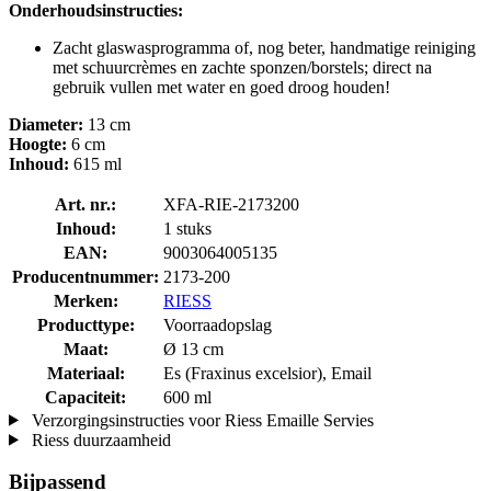
Onderhoudsinstructies:
Zacht glaswasprogramma of, nog beter, handmatige reiniging
met schuurcrèmes en zachte sponzen/borstels; direct na
gebruik vullen met water en goed droog houden!
Diameter:
13 cm
Hoogte:
6 cm
Inhoud:
615 ml
Art. nr.:
XFA-RIE-2173200
Inhoud:
1 stuks
EAN:
9003064005135
Producentnummer:
2173-200
Merken:
RIESS
Producttype:
Voorraadopslag
Maat:
Ø 13 cm
Materiaal:
Es (Fraxinus excelsior), Email
Capaciteit:
600 ml
Verzorgingsinstructies voor Riess Emaille Servies
Riess duurzaamheid
Bijpassend