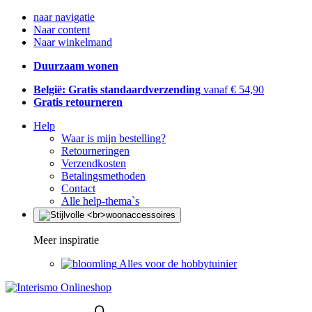
naar navigatie
Naar content
Naar winkelmand
Duurzaam wonen
België: Gratis standaardverzending
vanaf € 54,90
Gratis retourneren
Help
Waar is mijn bestelling?
Retourneringen
Verzendkosten
Betalingsmethoden
Contact
Alle help-thema`s
Meer inspiratie
Alles voor de hobbytuinier