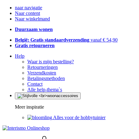
naar navigatie
Naar content
Naar winkelmand
Duurzaam wonen
België: Gratis standaardverzending
vanaf € 54,90
Gratis retourneren
Help
Waar is mijn bestelling?
Retourneringen
Verzendkosten
Betalingsmethoden
Contact
Alle help-thema`s
Meer inspiratie
Alles voor de hobbytuinier