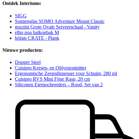
Ontdek Interismo:
SIGG
Sonnenglas SOMO Adventure Mount Classic
guzzini Grote Ovale Serveerschaal - Vanity
elho noa balkonbak M
höfats CRATE - Plank
Nieuwe producten:
Dopper Steel
Cuisipro Kersen- en Olijvenontpitter
Ergonomische Zeepsdispenser voor Schuim, 280 ml
Cuisipro RVS Mini Fijne Rasp, 20 cm
Siliconen Eierpocheerders – Rood, Set van 2