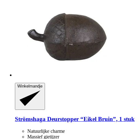
Winkelmandje
Strömshaga
Deurstopper “Eikel Bruin”, 1 stuk
Natuurlijke charme
Massief gietijzer