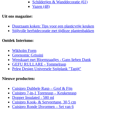
Schilderijen & Wanddecoratie (61)
Vazen (48)
Uit ons magazine:
Duurzaam koken: Tips voor een plasticvrije keuken
Stijlvolle herfstdecoratie met tijdloze plantenbakken
Ontdek Interismo:
Wikholm Form
Greenomic Grissini
Wenskaart met Bloemzaadjes - Gans lieben Dank
GEFU RULLARE - Tommelrasp
Peleg Design Universele Snijplank "Tapijt"
Nieuwe producten:
Cuisipro Dubbele Rasp – Grof & Fijn
Cuisipro 7-in-1 Torenrasp – Keukenrasp
Dopper Insulated - 580 ml
Cuisipro Kook- & Serveertang, 30,5 cm
Cuisipro Ronde IJsvormen – Set van 6