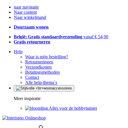
naar navigatie
Naar content
Naar winkelmand
Duurzaam wonen
België: Gratis standaardverzending
vanaf € 54,90
Gratis retourneren
Help
Waar is mijn bestelling?
Retourneringen
Verzendkosten
Betalingsmethoden
Contact
Alle help-thema`s
Meer inspiratie
Alles voor de hobbytuinier