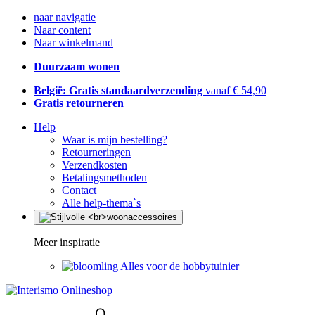
naar navigatie
Naar content
Naar winkelmand
Duurzaam wonen
België: Gratis standaardverzending
vanaf € 54,90
Gratis retourneren
Help
Waar is mijn bestelling?
Retourneringen
Verzendkosten
Betalingsmethoden
Contact
Alle help-thema`s
Meer inspiratie
Alles voor de hobbytuinier