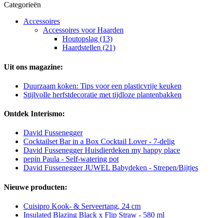
Categorieën
Accessoires
Accessoires voor Haarden
Houtopslag (13)
Haardstellen (21)
Uit ons magazine:
Duurzaam koken: Tips voor een plasticvrije keuken
Stijlvolle herfstdecoratie met tijdloze plantenbakken
Ontdek Interismo:
David Fussenegger
Cocktailset Bar in a Box Cocktail Lover - 7-delig
David Fussenegger Huisdierdeken my happy place
pepin Paula - Self-watering pot
David Fussenegger JUWEL Babydeken - Strepen/Bijtjes
Nieuwe producten:
Cuisipro Kook- & Serveertang, 24 cm
Insulated Blazing Black x Flip Straw - 580 ml