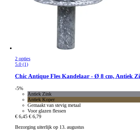
2 opties
5.0 (1)
Chic Antique
Fles Kandelaar -​ Ø 8 cm, Antiek Z
-5%
Antiek Zink
Antiek Koper
Gemaakt van stevig metaal
Voor glazen flessen
€ 6,45
€ 6,79
Bezorging uiterlijk op 13. augustus