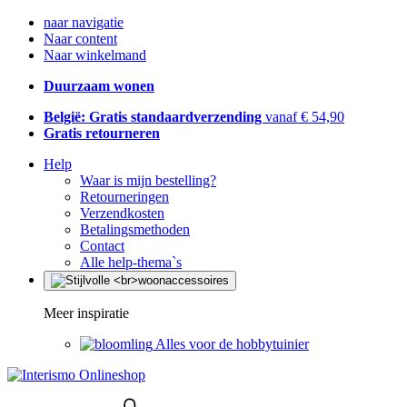
naar navigatie
Naar content
Naar winkelmand
Duurzaam wonen
België: Gratis standaardverzending
vanaf € 54,90
Gratis retourneren
Help
Waar is mijn bestelling?
Retourneringen
Verzendkosten
Betalingsmethoden
Contact
Alle help-thema`s
Meer inspiratie
Alles voor de hobbytuinier