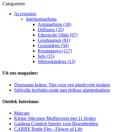
Categorieën
Accessoires
Interieurparfums
Autoparfums (18)
Diffusers (35)
Etherische Oliën (97)
Geurkaarsen (81)
Geurstokjes (50)
Roomsprays (117)
Sets (15)
Wierookstokjes (13)
Uit ons magazine:
Duurzaam koken: Tips voor een plasticvrije keuken
Stijlvolle herfstdecoratie met tijdloze plantenbakken
Ontdek Interismo:
Marcato
Kleine Siliconen Muffinvorm met 11 Holtes
Gardena Comfort Spreier voor Bloembedden
CARRY Bottle Fles - Flower of Life