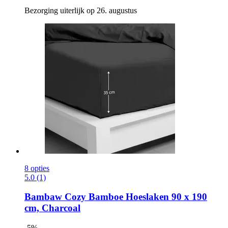
Bezorging uiterlijk op 26. augustus
8 opties
5.0 (1)
Bambaw Cozy
Bamboe Hoeslaken 90 x 190
cm, Charcoal
-5%