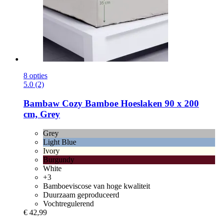
8 opties
5.0 (2)
Bambaw Cozy
Bamboe Hoeslaken 90 x 200
cm, Grey
Grey
Light Blue
Ivory
Burgundy
White
+3
Bamboeviscose van hoge kwaliteit
Duurzaam geproduceerd
Vochtregulerend
€ 42,99