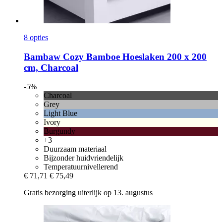
8 opties
Bambaw Cozy
Bamboe Hoeslaken 200 x 200
cm, Charcoal
-5%
Charcoal
Grey
Light Blue
Ivory
Burgundy
+3
Duurzaam materiaal
Bijzonder huidvriendelijk
Temperatuurnivellerend
€ 71,71
€ 75,49
Gratis bezorging uiterlijk op 13. augustus