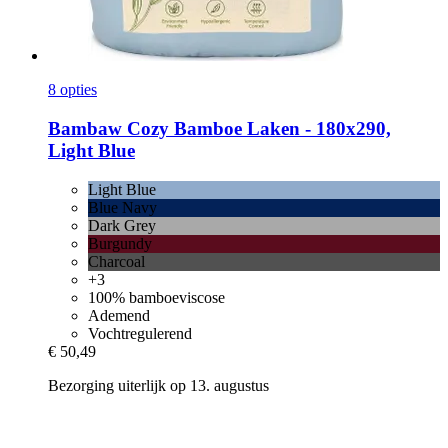
8 opties
Bambaw Cozy
Bamboe Laken -​ 180x290,
Light Blue
Light Blue
Blue Navy
Dark Grey
Burgundy
Charcoal
+3
100% bamboeviscose
Ademend
Vochtregulerend
€ 50,49
Bezorging uiterlijk op 13. augustus