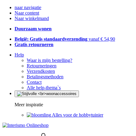
naar navigatie
Naar content
Naar winkelmand
Duurzaam wonen
België: Gratis standaardverzending
vanaf € 54,90
Gratis retourneren
Help
Waar is mijn bestelling?
Retourneringen
Verzendkosten
Betalingsmethoden
Contact
Alle help-thema`s
Meer inspiratie
Alles voor de hobbytuinier