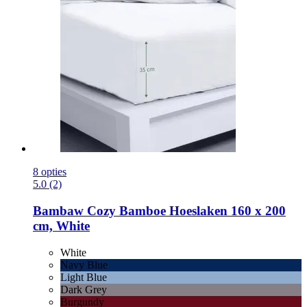
8 opties
5.0 (2)
Bambaw Cozy
Bamboe Hoeslaken 160 x 200
cm, White
White
Navy Blue
Light Blue
Dark Grey
Burgundy