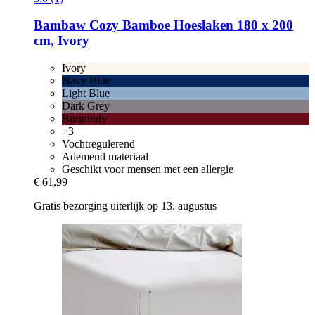
Bambaw Cozy
Bamboe Hoeslaken 180 x 200
cm, Ivory
Ivory
Navy Blue
Light Blue
Dark Grey
Burgundy
+3
Vochtregulerend
Ademend materiaal
Geschikt voor mensen met een allergie
€ 61,99
Gratis bezorging uiterlijk op 13. augustus