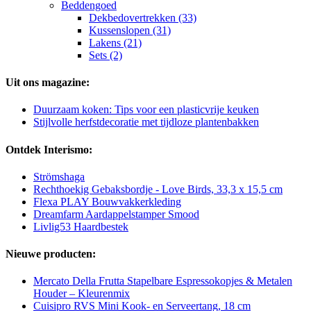
Beddengoed
Dekbedovertrekken (33)
Kussenslopen (31)
Lakens (21)
Sets (2)
Uit ons magazine:
Duurzaam koken: Tips voor een plasticvrije keuken
Stijlvolle herfstdecoratie met tijdloze plantenbakken
Ontdek Interismo:
Strömshaga
Rechthoekig Gebaksbordje - Love Birds, 33,3 x 15,5 cm
Flexa PLAY Bouwvakkerkleding
Dreamfarm Aardappelstamper Smood
Livlig53 Haardbestek
Nieuwe producten:
Mercato Della Frutta Stapelbare Espressokopjes & Metalen
Houder – Kleurenmix
Cuisipro RVS Mini Kook- en Serveertang, 18 cm