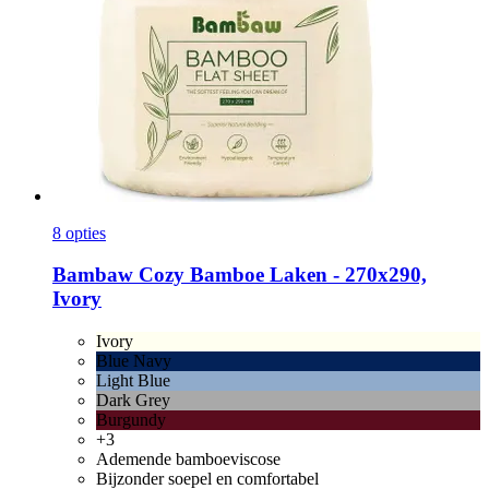
8 opties
Bambaw Cozy
Bamboe Laken -​ 270x290,
Ivory
Ivory
Blue Navy
Light Blue
Dark Grey
Burgundy
+3
Ademende bamboeviscose
Bijzonder soepel en comfortabel