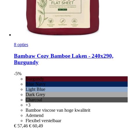
8 opties
Bambaw Cozy
Bamboe Laken -​ 240x290,
Burgundy
-5%
Burgundy
Blue Navy
Light Blue
Dark Grey
Charcoal
+3
Bamboe viscose van hoge kwaliteit
Ademend
Flexibel verstelbaar
€ 57,46
€ 60,49