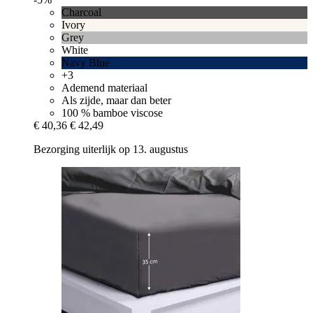
Charcoal
Ivory
Grey
White
Navy Blue
+3
Ademend materiaal
Als zijde, maar dan beter
100 % bamboe viscose
€ 40,36
€ 42,49
Bezorging uiterlijk op 13. augustus