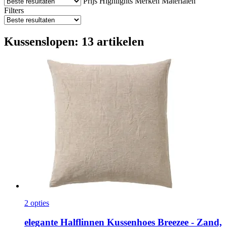
Prijs
Highlights
Merken
Materialen
Filters
Kussenslopen: 13 artikelen
2 opties
elegante
Halflinnen Kussenhoes Breezee -​ Zand,