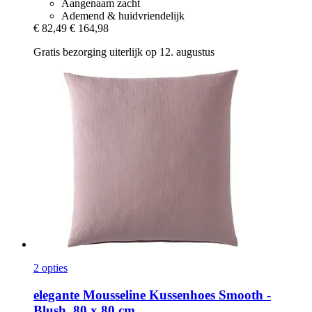
Aangenaam zacht
Ademend & huidvriendelijk
€ 82,49
€ 164,98
Gratis bezorging uiterlijk op 12. augustus
2 opties
elegante
Mousseline Kussenhoes Smooth -​
Blush, 80 x 80 cm