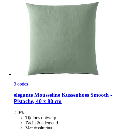
3 opties
elegante
Mousseline Kussenhoes Smooth -​
Pistache, 40 x 80 cm
-50%
Tijdloos ontwerp
Zacht & ademend
Met ritssluiting