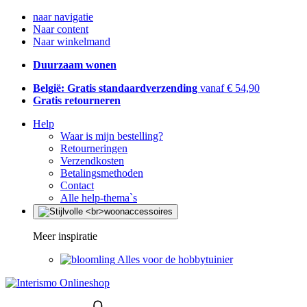
naar navigatie
Naar content
Naar winkelmand
Duurzaam wonen
België: Gratis standaardverzending
vanaf € 54,90
Gratis retourneren
Help
Waar is mijn bestelling?
Retourneringen
Verzendkosten
Betalingsmethoden
Contact
Alle help-thema`s
Meer inspiratie
Alles voor de hobbytuinier