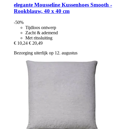
elegante
Mousseline Kussenhoes Smooth -​
Rookblauw, 40 x 40 cm
-50%
Tijdloos ontwerp
Zacht & ademend
Met ritssluiting
€ 10,24
€ 20,49
Bezorging uiterlijk op 12. augustus