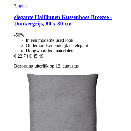
3 opties
elegante
Halflinnen Kussenhoes Breezee -​
Donkergrijs, 80 x 80 cm
-50%
In een moderne used look
Onderhoudsvriendelijk en elegant
Hoogwaardige materialen
€ 22,74
€ 45,49
Bezorging uiterlijk op 12. augustus