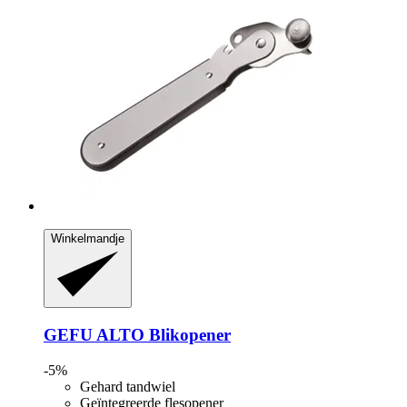
Winkelmandje
GEFU
ALTO Blikopener
-5%
Gehard tandwiel
Geïntegreerde flesopener