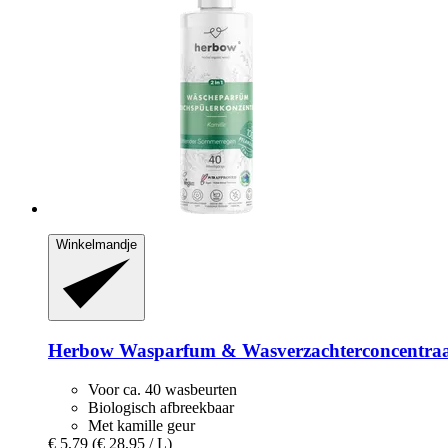
Winkelmandje
Herbow
Wasparfum & Wasverzachterconcentraa
Voor ca. 40 wasbeurten
Biologisch afbreekbaar
Met kamille geur
€ 5,79
(€ 28,95 / L)