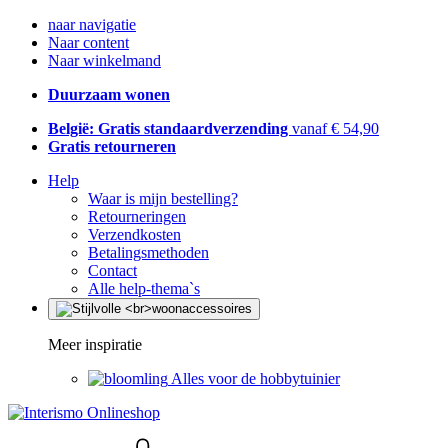
naar navigatie
Naar content
Naar winkelmand
Duurzaam wonen
België: Gratis standaardverzending
vanaf € 54,90
Gratis retourneren
Help
Waar is mijn bestelling?
Retourneringen
Verzendkosten
Betalingsmethoden
Contact
Alle help-thema`s
Meer inspiratie
Alles voor de hobbytuinier