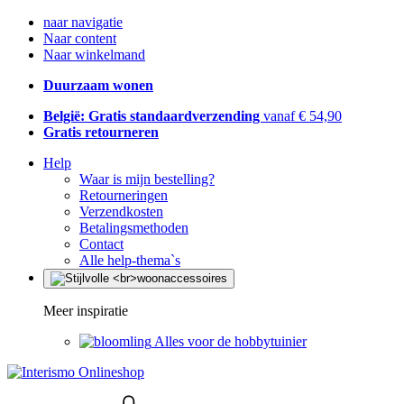
naar navigatie
Naar content
Naar winkelmand
Duurzaam wonen
België: Gratis standaardverzending
vanaf € 54,90
Gratis retourneren
Help
Waar is mijn bestelling?
Retourneringen
Verzendkosten
Betalingsmethoden
Contact
Alle help-thema`s
Meer inspiratie
Alles voor de hobbytuinier