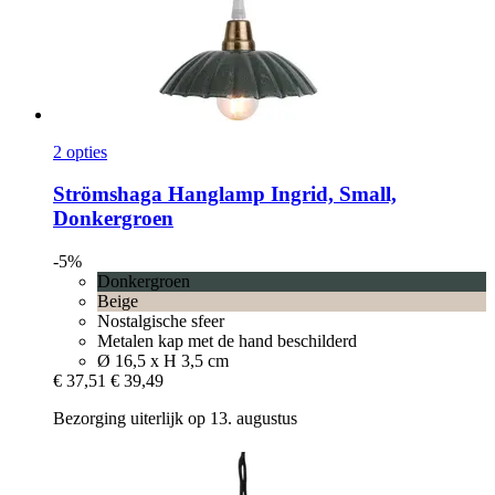
2 opties
Strömshaga
Hanglamp Ingrid, Small,
Donkergroen
-5%
Donkergroen
Beige
Nostalgische sfeer
Metalen kap met de hand beschilderd
Ø 16,5 x H 3,5 cm
€ 37,51
€ 39,49
Bezorging uiterlijk op 13. augustus