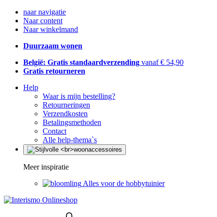
naar navigatie
Naar content
Naar winkelmand
Duurzaam wonen
België: Gratis standaardverzending
vanaf € 54,90
Gratis retourneren
Help
Waar is mijn bestelling?
Retourneringen
Verzendkosten
Betalingsmethoden
Contact
Alle help-thema`s
Meer inspiratie
Alles voor de hobbytuinier