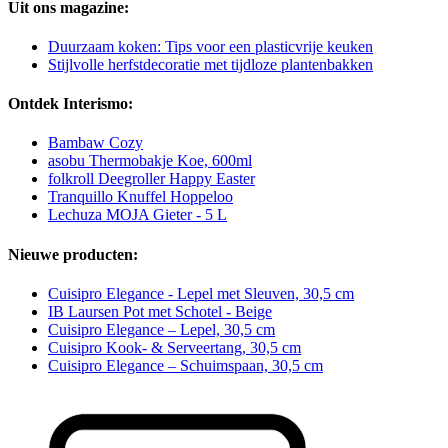
Uit ons magazine:
Duurzaam koken: Tips voor een plasticvrije keuken
Stijlvolle herfstdecoratie met tijdloze plantenbakken
Ontdek Interismo:
Bambaw Cozy
asobu Thermobakje Koe, 600ml
folkroll Deegroller Happy Easter
Tranquillo Knuffel Hoppeloo
Lechuza MOJA Gieter - 5 L
Nieuwe producten:
Cuisipro Elegance - Lepel met Sleuven, 30,5 cm
IB Laursen Pot met Schotel - Beige
Cuisipro Elegance – Lepel, 30,5 cm
Cuisipro Kook- & Serveertang, 30,5 cm
Cuisipro Elegance – Schuimspaan, 30,5 cm