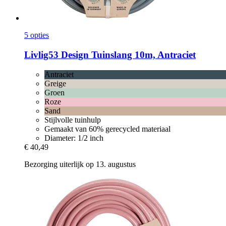
5 opties
Livlig53
Design Tuinslang 10m, Antraciet
Antraciet
Greige
Groen
Roze
Sand
Stijlvolle tuinhulp
Gemaakt van 60% gerecycled materiaal
Diameter: 1/2 inch
€ 40,49
Bezorging uiterlijk op 13. augustus