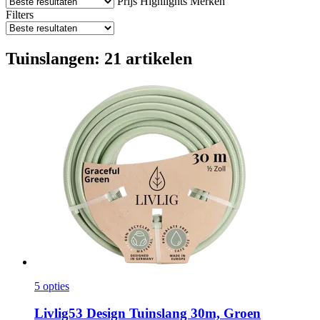
Prijs
Highlights
Merken
Filters
Tuinslangen: 21 artikelen
5 opties
Livlig53
Design Tuinslang 30m, Groen