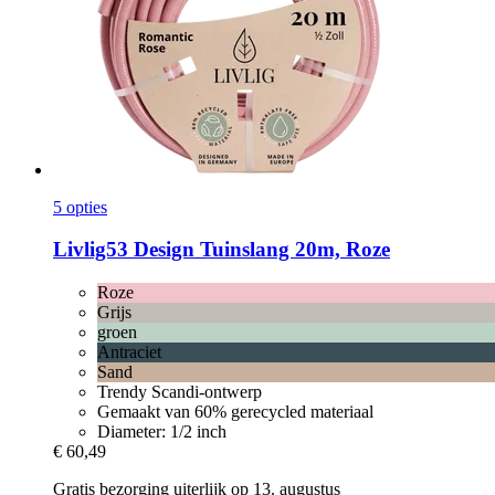
5 opties
Livlig53
Design Tuinslang 20m, Roze
Roze
Grijs
groen
Antraciet
Sand
Trendy Scandi-ontwerp
Gemaakt van 60% gerecycled materiaal
Diameter: 1/2 inch
€ 60,49
Gratis bezorging uiterlijk op 13. augustus