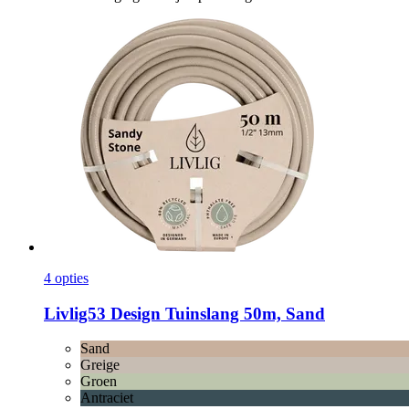
4 opties
Livlig53
Design Tuinslang 50m, Sand
Sand
Greige
Groen
Antraciet