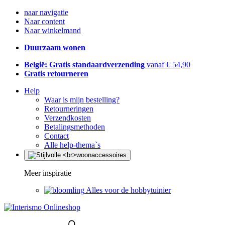
naar navigatie
Naar content
Naar winkelmand
Duurzaam wonen
België: Gratis standaardverzending
vanaf € 54,90
Gratis retourneren
Help
Waar is mijn bestelling?
Retourneringen
Verzendkosten
Betalingsmethoden
Contact
Alle help-thema`s
Meer inspiratie
Alles voor de hobbytuinier