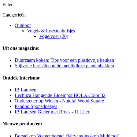
Filter
Categorieën
Outdoor
Vogel- & Insectenhuisjes
Vogelvoer (20)
Uit ons magazine:
Duurzaam koken: Tips voor een plasticvrije keuken
Stijlvolle herfstdecoratie met tijdloze plantenbakken
Ontdek Interismo:
IB Laursen
Lechuza Hangende Bloempot BOLA Color 32
Onderzetter op Wielen - Natural Wood Square
Pandoo Sponsdoekjes
IB Laursen Gieter met Broes - 11 Liter
Nieuwe producten:
Borstelkop Voegenborstel (Vervangingskop Multitool)