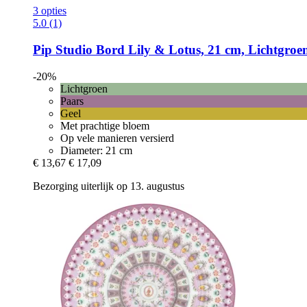
3 opties
5.0 (1)
Pip Studio
Bord Lily & Lotus, 21 cm, Lichtgroe
-20%
Lichtgroen
Paars
Geel
Met prachtige bloem
Op vele manieren versierd
Diameter: 21 cm
€ 13,67
€ 17,09
Bezorging uiterlijk op 13. augustus