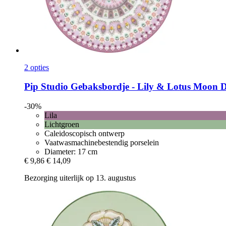
2 opties
Pip Studio
Gebaksbordje -​ Lily & Lotus Moon De
-30%
Lila
Lichtgroen
Caleidoscopisch ontwerp
Vaatwasmachinebestendig porselein
Diameter: 17 cm
€ 9,86
€ 14,09
Bezorging uiterlijk op 13. augustus