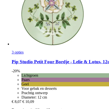
3 opties
Pip Studio
Petit Four Bordje -​ Lelie & Lotus, 1
-20%
Lichtgroen
Paars
Geel
Voor gebak en desserts
Prachtig ontwerp
Diameter: 12 cm
€ 8,07
€ 10,09