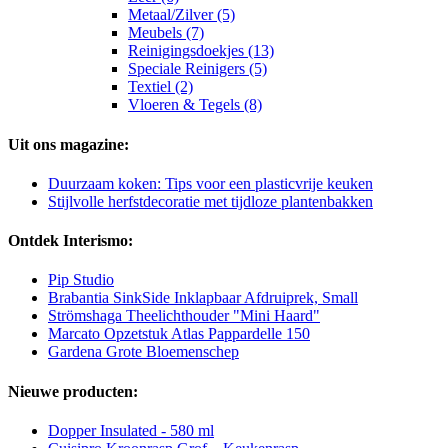
Metaal/Zilver (5)
Meubels (7)
Reinigingsdoekjes (13)
Speciale Reinigers (5)
Textiel (2)
Vloeren & Tegels (8)
Uit ons magazine:
Duurzaam koken: Tips voor een plasticvrije keuken
Stijlvolle herfstdecoratie met tijdloze plantenbakken
Ontdek Interismo:
Pip Studio
Brabantia SinkSide Inklapbaar Afdruiprek, Small
Strömshaga Theelichthouder "Mini Haard"
Marcato Opzetstuk Atlas Pappardelle 150
Gardena Grote Bloemenschep
Nieuwe producten:
Dopper Insulated - 580 ml