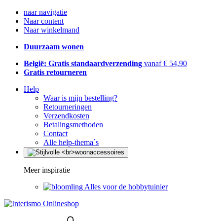
naar navigatie
Naar content
Naar winkelmand
Duurzaam wonen
België: Gratis standaardverzending
vanaf € 54,90
Gratis retourneren
Help
Waar is mijn bestelling?
Retourneringen
Verzendkosten
Betalingsmethoden
Contact
Alle help-thema`s
Meer inspiratie
Alles voor de hobbytuinier