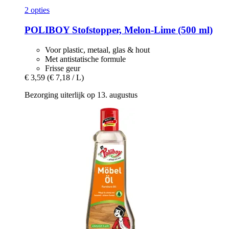
2 opties
POLIBOY
Stofstopper, Melon-​Lime (500 ml)
Voor plastic, metaal, glas & hout
Met antistatische formule
Frisse geur
€ 3,59
(€ 7,18 / L)
Bezorging uiterlijk op 13. augustus