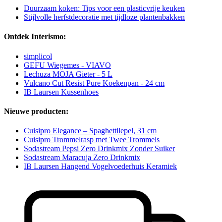
Duurzaam koken: Tips voor een plasticvrije keuken
Stijlvolle herfstdecoratie met tijdloze plantenbakken
Ontdek Interismo:
simplicol
GEFU Wiegemes - VIAVO
Lechuza MOJA Gieter - 5 L
Vulcano Cut Resist Pure Koekenpan - 24 cm
IB Laursen Kussenhoes
Nieuwe producten:
Cuisipro Elegance – Spaghettilepel, 31 cm
Cuisipro Trommelrasp met Twee Trommels
Sodastream Pepsi Zero Drinkmix Zonder Suiker
Sodastream Maracuja Zero Drinkmix
IB Laursen Hangend Vogelvoederhuis Keramiek