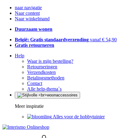
naar navigatie
Naar content
Naar winkelmand
Duurzaam wonen
België: Gratis standaardverzending
vanaf € 54,90
Gratis retourneren
Help
Waar is mijn bestelling?
Retourneringen
Verzendkosten
Betalingsmethoden
Contact
Alle help-thema`s
Meer inspiratie
Alles voor de hobbytuinier