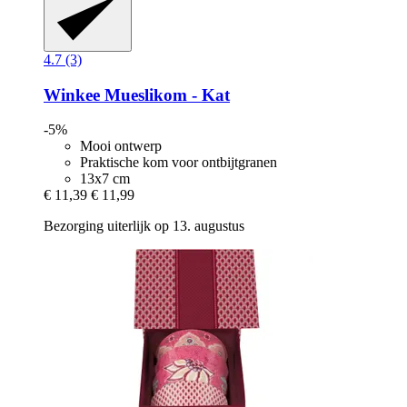
4.7 (3)
Winkee
Mueslikom -​ Kat
-5%
Mooi ontwerp
Praktische kom voor ontbijtgranen
13x7 cm
€ 11,39
€ 11,99
Bezorging uiterlijk op 13. augustus