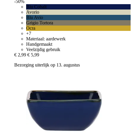
-50%
Blu Cobalt
Avorio
Blu Avio
Grigio Tortora
Ocra
+7
Materiaal: aardewerk
Handgemaakt
Veelzijdig gebruik
€ 2,99
€ 5,99
Bezorging uiterlijk op 13. augustus