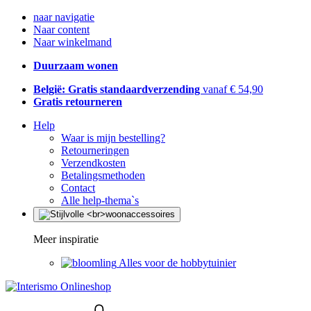
naar navigatie
Naar content
Naar winkelmand
Duurzaam wonen
België: Gratis standaardverzending
vanaf € 54,90
Gratis retourneren
Help
Waar is mijn bestelling?
Retourneringen
Verzendkosten
Betalingsmethoden
Contact
Alle help-thema`s
Meer inspiratie
Alles voor de hobbytuinier