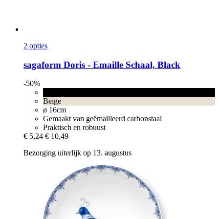
2 opties
sagaform
Doris -​ Emaille Schaal, Black
-50%
Black
Beige
ø 16cm
Gemaakt van geëmailleerd carbonstaal
Praktisch en robuust
€ 5,24
€ 10,49
Bezorging uiterlijk op 13. augustus