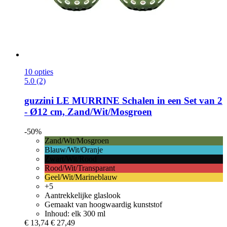
10 opties
5.0 (2)
guzzini
LE MURRINE Schalen in een Set van 2
-​ Ø12 cm, Zand/Wit/Mosgroen
-50%
Zand/Wit/Mosgroen
Blauw/Wit/Oranje
Zwart/Wit/Rood
Rood/Wit/Transparant
Geel/Wit/Marineblauw
+5
Aantrekkelijke glaslook
Gemaakt van hoogwaardig kunststof
Inhoud: elk 300 ml
€ 13,74
€ 27,49