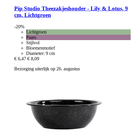
Pip Studio
Theezakjeshouder -​ Lily & Lotus, 9
cm, Lichtgroen
-20%
Lichtgroen
Paars
Stijlvol
Bloemenmotief
Diameter: 9 cm
€ 6,47
€ 8,09
Bezorging uiterlijk op 26. augustus