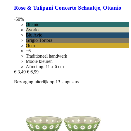
Rose & Tulipani
Concerto Schaaltje, Ottanio
-50%
Ottanio
Avorio
Blu Avio
Grigio Tortora
Ocra
+6
Traditioneel handwerk
Mooie kleuren
Afmeting: 11 x 6 cm
€ 3,49
€ 6,99
Bezorging uiterlijk op 13. augustus