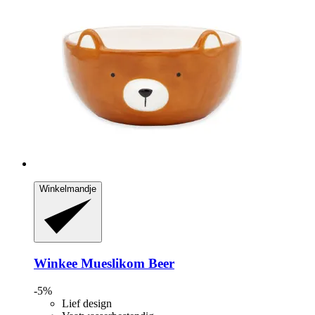
Winkelmandje
Winkee
Mueslikom Beer
-5%
Lief design