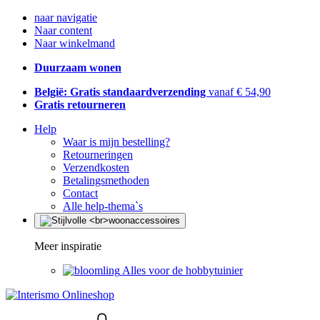
naar navigatie
Naar content
Naar winkelmand
Duurzaam wonen
België: Gratis standaardverzending
vanaf € 54,90
Gratis retourneren
Help
Waar is mijn bestelling?
Retourneringen
Verzendkosten
Betalingsmethoden
Contact
Alle help-thema`s
Meer inspiratie
Alles voor de hobbytuinier