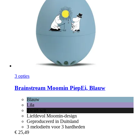
3 opties
Brainstream
Moomin PiepEi, Blauw
Blauw
Lila
Zwart-wit
Liefdevol Moomin-design
Geproduceerd in Duitsland
3 melodieën voor 3 hardheden
€ 25,49