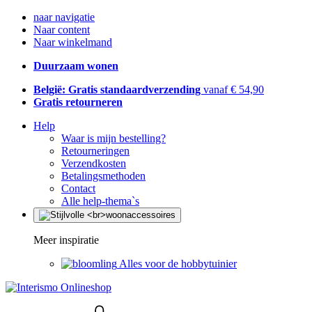
naar navigatie
Naar content
Naar winkelmand
Duurzaam wonen
België: Gratis standaardverzending
vanaf € 54,90
Gratis retourneren
Help
Waar is mijn bestelling?
Retourneringen
Verzendkosten
Betalingsmethoden
Contact
Alle help-thema`s
Meer inspiratie
Alles voor de hobbytuinier