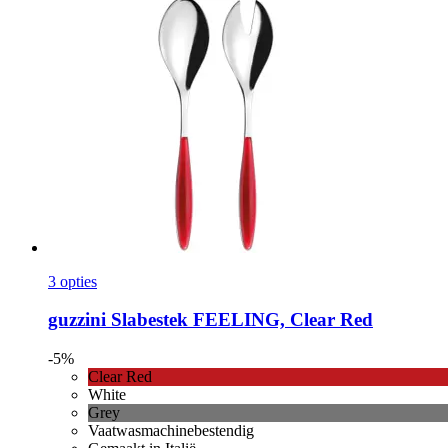
3 opties
guzzini
Slabestek FEELING, Clear Red
-5%
Clear Red
White
Grey
Vaatwasmachinebestendig