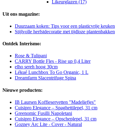
Likeurglazen (17)
Uit ons magazine:
Duurzaam koken: Tips voor een plasticvrije keuken
Stijlvolle herfstdecoratie met tijdloze plantenbakken
Ontdek Interismo:
Rose & Tulipani
CARRY Bottle Fles - Rise up 0,4 Liter
elho sereh hoog 30cm
Lékué Lunchbox To Go Organic, 1 L
Dreamfarm Slacentrifuge Spina
Nieuwe producten:
IB Laursen Koffieservetten "Madeliefjes"
Cuisipro Elegance – Spaghettilepel, 31 cm
Greenomic Fusilli Napoletani
Cuisipro Elegance – Opscheplepel, 31 cm
Gozney Arc Lite - Cover - Natural