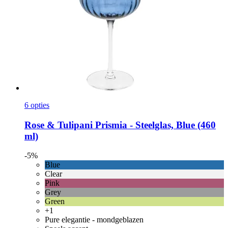
6 opties
Rose & Tulipani
Prismia -​ Steelglas, Blue (460
ml)
-5%
Blue
Clear
Pink
Grey
Green
+1
Pure elegantie - mondgeblazen