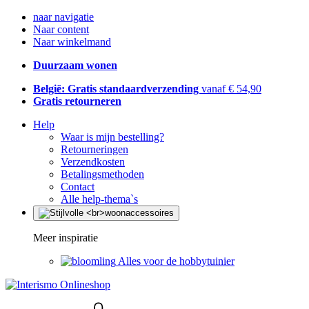
naar navigatie
Naar content
Naar winkelmand
Duurzaam wonen
België: Gratis standaardverzending
vanaf € 54,90
Gratis retourneren
Help
Waar is mijn bestelling?
Retourneringen
Verzendkosten
Betalingsmethoden
Contact
Alle help-thema`s
Meer inspiratie
Alles voor de hobbytuinier