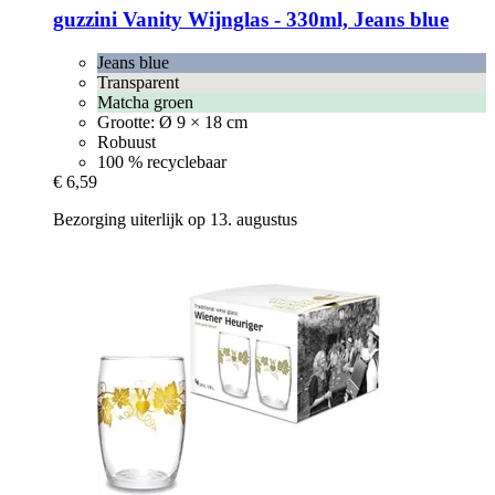
guzzini
Vanity Wijnglas -​ 330ml, Jeans blue
Jeans blue
Transparent
Matcha groen
Grootte: Ø 9 × 18 cm
Robuust
100 % recyclebaar
€ 6,59
Bezorging uiterlijk op 13. augustus