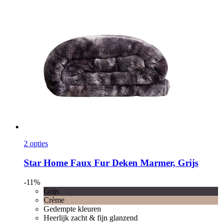
2 opties
Star Home
Faux Fur Deken Marmer, Grijs
-11%
Grijs
Crème
Gedempte kleuren
Heerlijk zacht & fijn glanzend