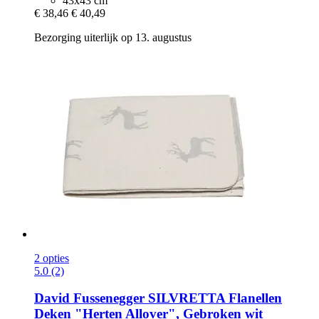
43x43 cm
€ 38,46
€ 40,49
Bezorging uiterlijk op 13. augustus
2 opties
5.0 (2)
David Fussenegger
SILVRETTA Flanellen
Deken "Herten Allover", Gebroken wit