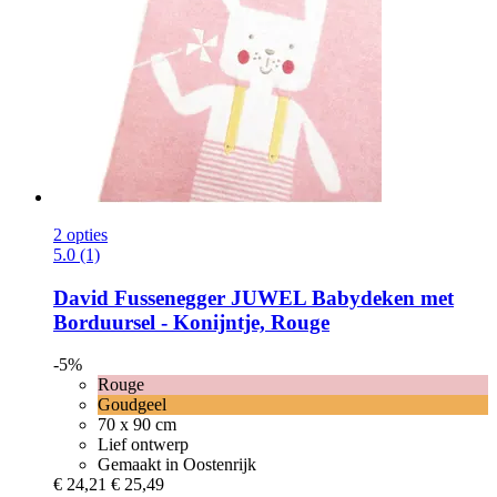
2 opties
5.0 (1)
David Fussenegger
JUWEL Babydeken met
Borduursel -​ Konijntje, Rouge
-5%
Rouge
Goudgeel
70 x 90 cm
Lief ontwerp
Gemaakt in Oostenrijk
€ 24,21
€ 25,49