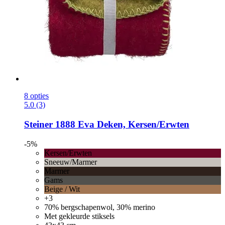
8 opties
5.0 (3)
Steiner 1888
Eva Deken, Kersen/Erwten
-5%
Kersen/Erwten
Sneeuw/Marmer
Marmer
Gams
Beige / Wit
+3
70% bergschapenwol, 30% merino
Met gekleurde stiksels