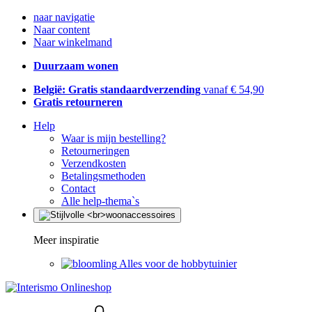
naar navigatie
Naar content
Naar winkelmand
Duurzaam wonen
België: Gratis standaardverzending
vanaf € 54,90
Gratis retourneren
Help
Waar is mijn bestelling?
Retourneringen
Verzendkosten
Betalingsmethoden
Contact
Alle help-thema`s
Meer inspiratie
Alles voor de hobbytuinier