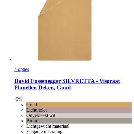
4 opties
David Fussenegger
SILVRETTA -​ Visgraat
Flanellen Deken, Goud
-5%
Goud
Lichtviolet
Ongebleekt wit
Bruin
Lichtgewicht materiaal
Elegante uitstraling