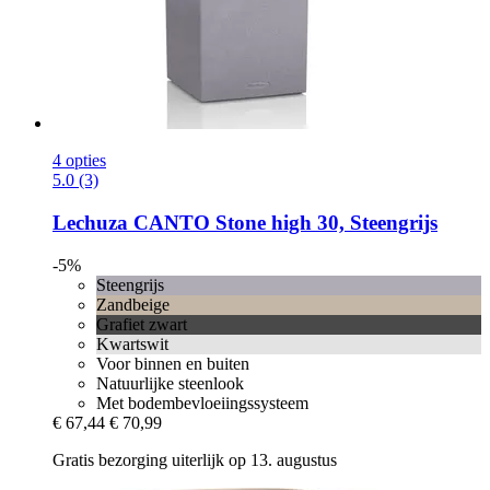
4 opties
5.0 (3)
Lechuza
CANTO Stone high 30, Steengrijs
-5%
Steengrijs
Zandbeige
Grafiet zwart
Kwartswit
Voor binnen en buiten
Natuurlijke steenlook
Met bodembevloeiingssysteem
€ 67,44
€ 70,99
Gratis bezorging uiterlijk op 13. augustus