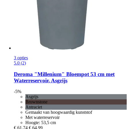
3 opties
5.0 (2)
Deroma
"Millenium" Bloempot 53 cm met
Waterreservoir, Asgrijs
-5%
Asgrijs
Brownstone
Antraciet
Gemaakt van hoogwaardig kunststof
Met waterreservoir
Hoogte: 53,5 cm
€ 61,74
€ 64,99