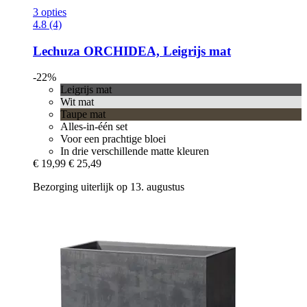
3 opties
4.8 (4)
Lechuza
ORCHIDEA, Leigrijs mat
-22%
Leigrijs mat
Wit mat
Taupe mat
Alles-in-één set
Voor een prachtige bloei
In drie verschillende matte kleuren
€ 19,99
€ 25,49
Bezorging uiterlijk op 13. augustus