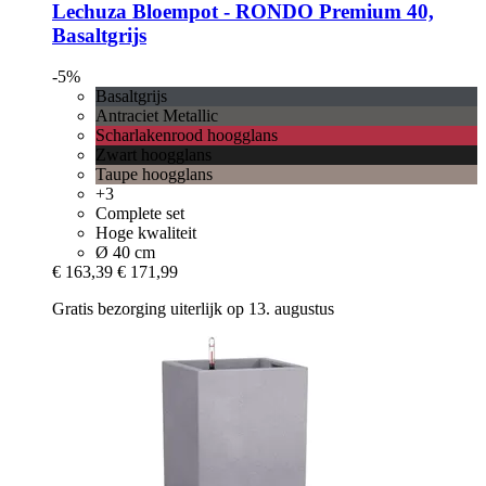
Lechuza
Bloempot -​ RONDO Premium 40,
Basaltgrijs
-5%
Basaltgrijs
Antraciet Metallic
Scharlakenrood hoogglans
Zwart hoogglans
Taupe hoogglans
+3
Complete set
Hoge kwaliteit
Ø 40 cm
€ 163,39
€ 171,99
Gratis bezorging uiterlijk op 13. augustus