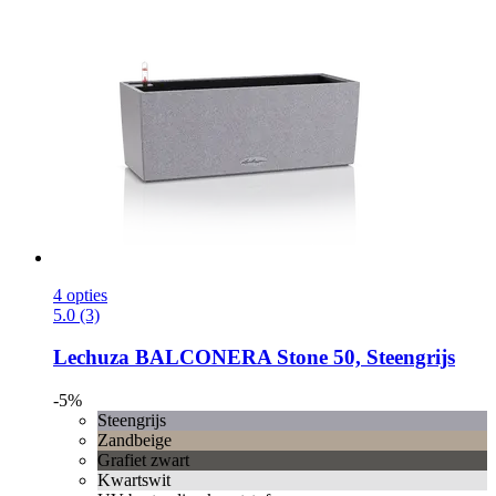
4 opties
5.0 (3)
Lechuza
BALCONERA Stone 50, Steengrijs
-5%
Steengrijs
Zandbeige
Grafiet zwart
Kwartswit