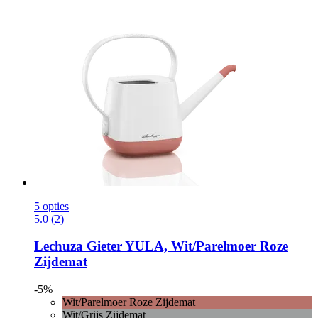
5 opties
5.0 (2)
Lechuza
Gieter YULA, Wit/Parelmoer Roze
Zijdemat
-5%
Wit/Parelmoer Roze Zijdemat
Wit/Grijs Zijdemat