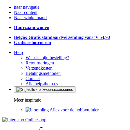
naar navigatie
Naar content
Naar winkelmand
Duurzaam wonen
België: Gratis standaardverzending
vanaf € 54,90
Gratis retourneren
Help
Waar is mijn bestelling?
Retourneringen
Verzendkosten
Betalingsmethoden
Contact
Alle help-thema`s
Meer inspiratie
Alles voor de hobbytuinier