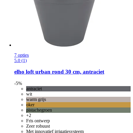
7 opties
5.0 (1)
elho
loft urban rond 30 cm, antraciet
-5%
antraciet
wit
warm grijs
oker
pistachegroen
+2
Fris ontwerp
Zeer robuust
Met innovatief irrigatiesysteem