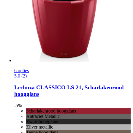
6 opties
5.0 (2)
Lechuza
CLASSICO LS 21, Scharlakenrood
hoogglans
-5%
Scharlakenrood hoogglans
Antraciet Metallic
Zwart hoogglans
Zilver metallic
Taupe hoogglans