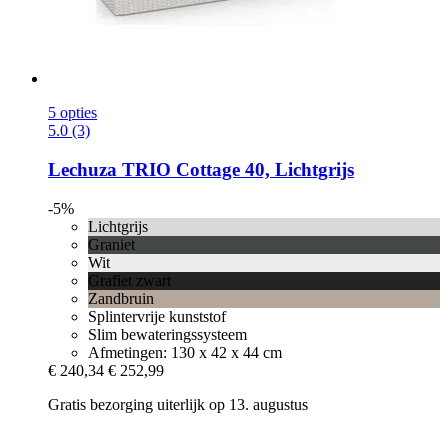
5 opties
5.0 (3)
Lechuza
TRIO Cottage 40, Lichtgrijs
-5%
Lichtgrijs
Graniet
Wit
Grafiet zwart
Zandbruin
Splintervrije kunststof
Slim bewateringssysteem
Afmetingen: 130 x 42 x 44 cm
€ 240,34
€ 252,99
Gratis bezorging uiterlijk op 13. augustus