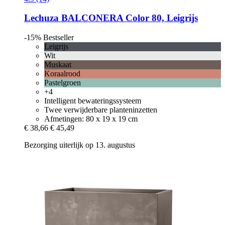
Lechuza
BALCONERA Color 80, Leigrijs
-15%
Bestseller
Leigrijs
Wit
Muskaat
Koraalrood
Pastelgroen
+4
Intelligent bewateringssysteem
Twee verwijderbare planteninzetten
Afmetingen: 80 x 19 x 19 cm
€ 38,66
€ 45,49
Bezorging uiterlijk op 13. augustus