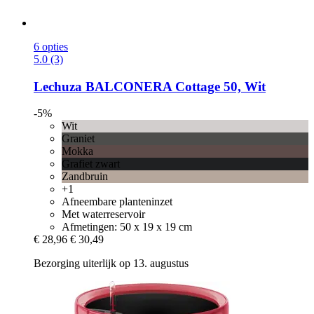
6 opties
5.0 (3)
Lechuza
BALCONERA Cottage 50, Wit
-5%
Wit
Graniet
Mokka
Grafiet zwart
Zandbruin
+1
Afneembare planteninzet
Met waterreservoir
Afmetingen: 50 x 19 x 19 cm
€ 28,96
€ 30,49
Bezorging uiterlijk op 13. augustus