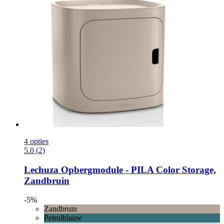
4 opties
5.0 (2)
Lechuza
Opbergmodule -​ PILA Color Storage,
Zandbruin
-5%
Zandbruin
Petrolblauw