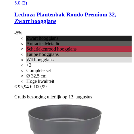
5.0 (2)
Lechuza
Plantenbak Rondo Premium 32,
Zwart hoogglans
-5%
Zwart hoogglans
Antraciet Metallic
Scharlakenrood hoogglans
Taupe hoogglans
Wit hoogglans
+3
Complete set
Ø 32,5 cm
Hoge kwaliteit
€ 95,94
€ 100,99
Gratis bezorging uiterlijk op 13. augustus