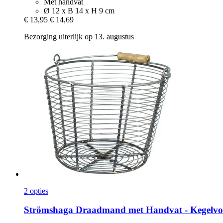
Met handvat
Ø 12 x B 14 x H 9 cm
€ 13,95
€ 14,69
Bezorging uiterlijk op 13. augustus
2 opties
Strömshaga
Draadmand met Handvat -​ Kegelvo