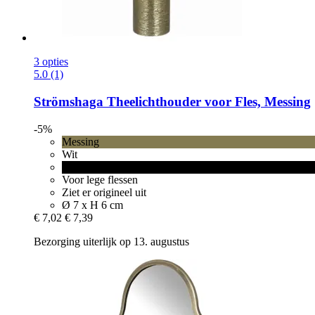
3 opties
5.0 (1)
Strömshaga
Theelichthouder voor Fles, Messing
-5%
Messing
Wit
Zwart
Voor lege flessen
Ziet er origineel uit
Ø 7 x H 6 cm
€ 7,02
€ 7,39
Bezorging uiterlijk op 13. augustus