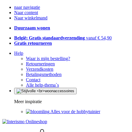
naar navigatie
Naar content
Naar winkelmand
Duurzaam wonen
België: Gratis standaardverzending
vanaf € 54,90
Gratis retourneren
Help
Waar is mijn bestelling?
Retourneringen
Verzendkosten
Betalingsmethoden
Contact
Alle help-thema`s
Meer inspiratie
Alles voor de hobbytuinier