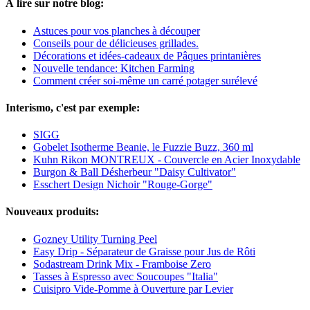
À lire sur notre blog:
Astuces pour vos planches à découper
Conseils pour de délicieuses grillades.
Décorations et idées-cadeaux de Pâques printanières
Nouvelle tendance: Kitchen Farming
Comment créer soi-même un carré potager surélevé
Interismo, c'est par exemple:
SIGG
Gobelet Isotherme Beanie, le Fuzzie Buzz, 360 ml
Kuhn Rikon MONTREUX - Couvercle en Acier Inoxydable
Burgon & Ball Désherbeur "Daisy Cultivator"
Esschert Design Nichoir "Rouge-Gorge"
Nouveaux produits:
Gozney Utility Turning Peel
Easy Drip - Séparateur de Graisse pour Jus de Rôti
Sodastream Drink Mix - Framboise Zero
Tasses à Espresso avec Soucoupes "Italia"
Cuisipro Vide-Pomme à Ouverture par Levier