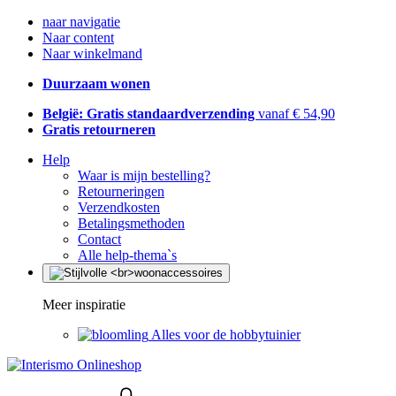
naar navigatie
Naar content
Naar winkelmand
Duurzaam wonen
België: Gratis standaardverzending
vanaf € 54,90
Gratis retourneren
Help
Waar is mijn bestelling?
Retourneringen
Verzendkosten
Betalingsmethoden
Contact
Alle help-thema`s
Meer inspiratie
Alles voor de hobbytuinier