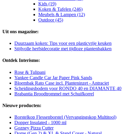
Kids (19)
Koken & Tafelen (246)
Meubels & Lampen (12)
Outdoor (45)
Uit ons magazine:
Duurzaam koken: Tips voor een plasticvrije keuken
Stijlvolle herfstdecoratie met tijdloze plantenbakken
Ontdek Interismo:
Rose & Tulipani
Yankee Candle Car Jar Paper Pink Sands
Bloembak Rato Case incl. Planteninzet - Antraciet
Scheidingsbodem voor RONDO 40 en DIAMANTE 40
Brabantia Broodtrommel met Schuifkorrel
Nieuwe producten:
Borstelkop Flessenborstel (Vervangingskop Multitool)
Dopper Insulated - 1000 ml
Gozney Pizza Cutter
Dome (Gen 2) & XL & Stand Cover - Natural