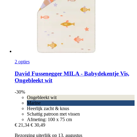
2 opties
David Fussenegger
MILA -​ Babydekentje Vis,
Ongebleekt wit
-30%
Ongebleekt wit
Marine
Heerlijk zacht & knus
Schattig patroon met vissen
Afmeting: 100 x 75 cm
€ 21,34
€ 30,49
Bezorging uiterlijk op 13. augustus