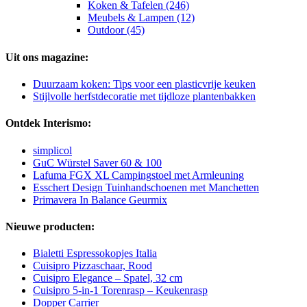
Koken & Tafelen (246)
Meubels & Lampen (12)
Outdoor (45)
Uit ons magazine:
Duurzaam koken: Tips voor een plasticvrije keuken
Stijlvolle herfstdecoratie met tijdloze plantenbakken
Ontdek Interismo:
simplicol
GuC Würstel Saver 60 & 100
Lafuma FGX XL Campingstoel met Armleuning
Esschert Design Tuinhandschoenen met Manchetten
Primavera In Balance Geurmix
Nieuwe producten:
Bialetti Espressokopjes Italia
Cuisipro Pizzaschaar, Rood
Cuisipro Elegance – Spatel, 32 cm
Cuisipro 5-in-1 Torenrasp – Keukenrasp
Dopper Carrier