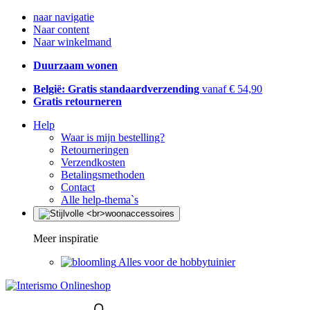
naar navigatie
Naar content
Naar winkelmand
Duurzaam wonen
België: Gratis standaardverzending
vanaf € 54,90
Gratis retourneren
Help
Waar is mijn bestelling?
Retourneringen
Verzendkosten
Betalingsmethoden
Contact
Alle help-thema`s
Meer inspiratie
Alles voor de hobbytuinier