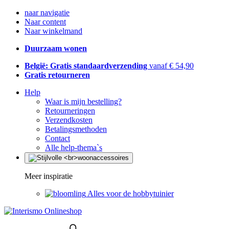
naar navigatie
Naar content
Naar winkelmand
Duurzaam wonen
België: Gratis standaardverzending
vanaf € 54,90
Gratis retourneren
Help
Waar is mijn bestelling?
Retourneringen
Verzendkosten
Betalingsmethoden
Contact
Alle help-thema`s
Meer inspiratie
Alles voor de hobbytuinier