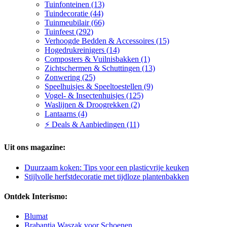
Tuinfonteinen (13)
Tuindecoratie (44)
Tuinmeubilair (66)
Tuinfeest (292)
Verhoogde Bedden & Accessoires (15)
Hogedrukreinigers (14)
Composters & Vuilnisbakken (1)
Zichtschermen & Schuttingen (13)
Zonwering (25)
Speelhuisjes & Speeltoestellen (9)
Vogel- & Insectenhuisjes (125)
Waslijnen & Droogrekken (2)
Lantaarns (4)
⚡ Deals & Aanbiedingen (11)
Uit ons magazine:
Duurzaam koken: Tips voor een plasticvrije keuken
Stijlvolle herfstdecoratie met tijdloze plantenbakken
Ontdek Interismo:
Blumat
Brabantia Waszak voor Schoenen