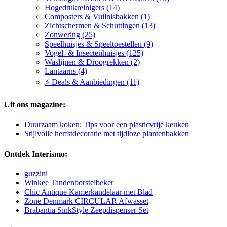
Hogedrukreinigers (14)
Composters & Vuilnisbakken (1)
Zichtschermen & Schuttingen (13)
Zonwering (25)
Speelhuisjes & Speeltoestellen (9)
Vogel- & Insectenhuisjes (125)
Waslijnen & Droogrekken (2)
Lantaarns (4)
⚡ Deals & Aanbiedingen (11)
Uit ons magazine:
Duurzaam koken: Tips voor een plasticvrije keuken
Stijlvolle herfstdecoratie met tijdloze plantenbakken
Ontdek Interismo:
guzzini
Winkee Tandenborstelbeker
Chic Antique Kamerkandelaar met Blad
Zone Denmark CIRCULAR Afwasset
Brabantia SinkStyle Zeepdispenser Set