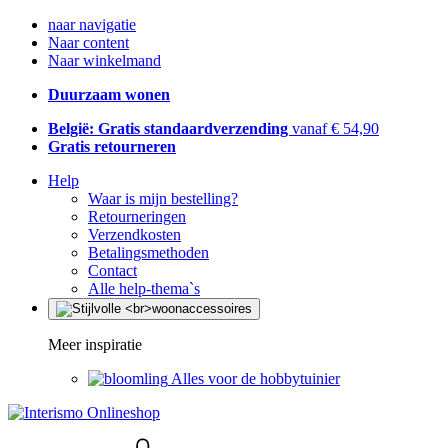
naar navigatie
Naar content
Naar winkelmand
Duurzaam wonen
België: Gratis standaardverzending
vanaf € 54,90
Gratis retourneren
Help
Waar is mijn bestelling?
Retourneringen
Verzendkosten
Betalingsmethoden
Contact
Alle help-thema`s
Meer inspiratie
Alles voor de hobbytuinier