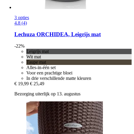
3 opties
4.8 (4)
Lechuza
ORCHIDEA, Leigrijs mat
-22%
Leigrijs mat
Wit mat
Taupe mat
Alles-in-één set
Voor een prachtige bloei
In drie verschillende matte kleuren
€ 19,99
€ 25,49
Bezorging uiterlijk op 13. augustus