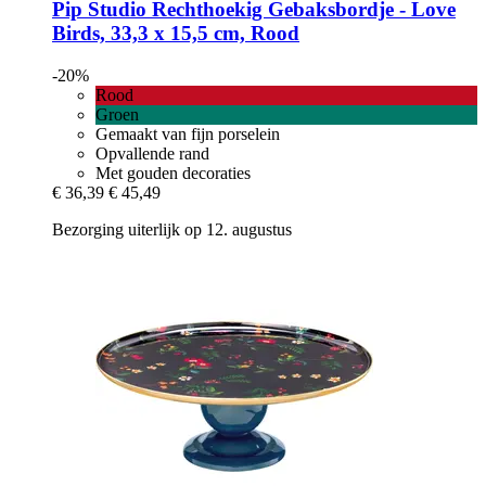
Pip Studio
Rechthoekig Gebaksbordje -​ Love
Birds, 33,3 x 15,5 cm, Rood
-20%
Rood
Groen
Gemaakt van fijn porselein
Opvallende rand
Met gouden decoraties
€ 36,39
€ 45,49
Bezorging uiterlijk op 12. augustus