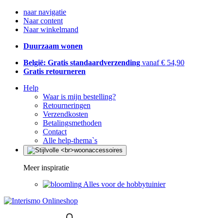
naar navigatie
Naar content
Naar winkelmand
Duurzaam wonen
België: Gratis standaardverzending
vanaf € 54,90
Gratis retourneren
Help
Waar is mijn bestelling?
Retourneringen
Verzendkosten
Betalingsmethoden
Contact
Alle help-thema`s
Meer inspiratie
Alles voor de hobbytuinier