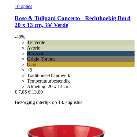
10 opties
Rose & Tulipani
Concerto -​ Rechthoekig Bord
20 x 13 cm, Te' Verde
-40%
Te' Verde
Avorio
Blu Avio
Grigio Tortora
Ocra
+5
Traditioneel handwerk
Temperatuurbestendig
Afmeting: 20 x 13 cm
€ 7,85
€ 13,09
Bezorging uiterlijk op 13. augustus