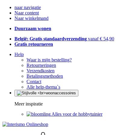
naar navigatie
Naar content
Naar winkelmand
Duurzaam wonen
België: Gratis standaardverzending
vanaf € 54,90
Gratis retourneren
Help
Waar is mijn bestelling?
Retourneringen
Verzendkosten
Betalingsmethoden
Contact
Alle help-thema`s
Meer inspiratie
Alles voor de hobbytuinier