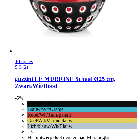
10 opties
5.0 (2)
guzzini
LE MURRINE Schaal Ø25 cm,
Zwart/Wit/Rood
-5%
Zwart/Wit/Rood
Blauw/Wit/Oranje
Rood/Wit/Transparant
Geel/Wit/Marineblauw
Lichtblauw/Wit/Blauw
+5
Het ontwerp doet denken aan Muranoglas