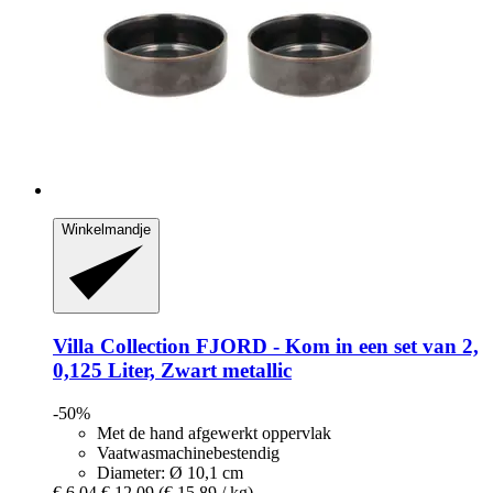
Winkelmandje
Villa Collection
FJORD -​ Kom in een set van 2,
0,125 Liter, Zwart metallic
-50%
Met de hand afgewerkt oppervlak
Vaatwasmachinebestendig
Diameter: Ø 10,1 cm
€ 6,04
€ 12,09
(€ 15,89 / kg)