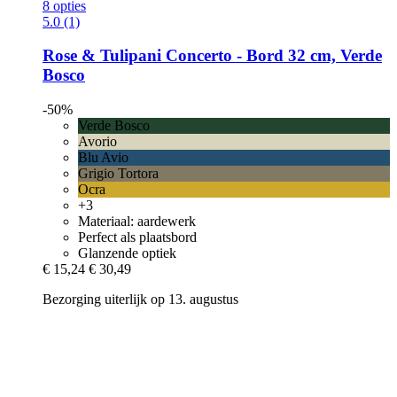
8 opties
5.0 (1)
Rose & Tulipani
Concerto -​ Bord 32 cm, Verde
Bosco
-50%
Verde Bosco
Avorio
Blu Avio
Grigio Tortora
Ocra
+3
Materiaal: aardewerk
Perfect als plaatsbord
Glanzende optiek
€ 15,24
€ 30,49
Bezorging uiterlijk op 13. augustus