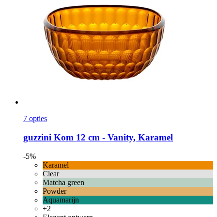
7 opties
guzzini
Kom 12 cm -​ Vanity, Karamel
-5%
Karamel
Clear
Matcha green
Powder
Aquamarijn
+2