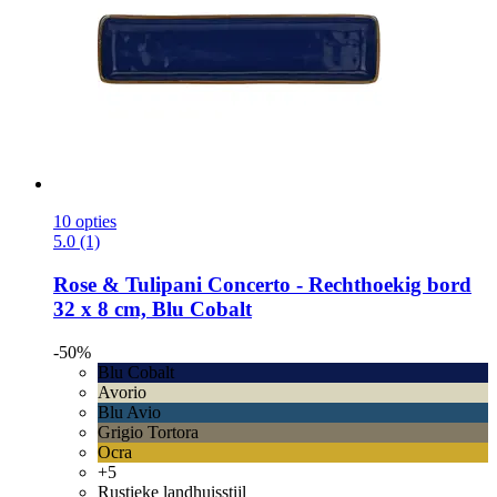
10 opties
5.0 (1)
Rose & Tulipani
Concerto -​ Rechthoekig bord
32 x 8 cm, Blu Cobalt
-50%
Blu Cobalt
Avorio
Blu Avio
Grigio Tortora
Ocra
+5
Rustieke landhuisstijl