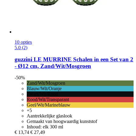
10 opties
5.0 (2)
guzzini
LE MURRINE Schalen in een Set van 2
-​ Ø12 cm, Zand/Wit/Mosgroen
-50%
Zand/Wit/Mosgroen
Blauw/Wit/Oranje
Zwart/Wit/Rood
Rood/Wit/Transparant
Geel/Wit/Marineblauw
+5
Aantrekkelijke glaslook
Gemaakt van hoogwaardig kunststof
Inhoud: elk 300 ml
€ 13,74
€ 27,49