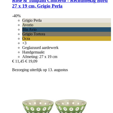
Rose & Tulipani
Concerto -​ Rechthoekig Bord
27 x 19 cm, Grigio Perla
-40%
Grigio Perla
Avorio
Blu Avio
Grigio Tortora
Ocra
+3
Geglazuurd aardewerk
Handgemaakt
Afmeting: 27 x 19 cm
€ 11,45
€ 19,09
Bezorging uiterlijk op 13. augustus