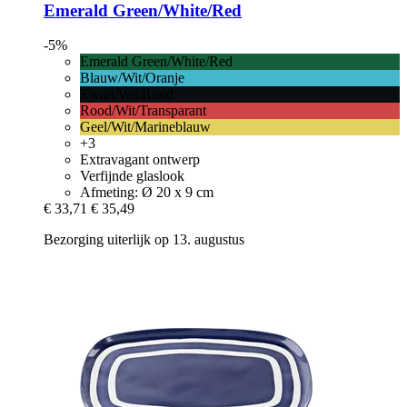
Emerald Green/White/Red
-5%
Emerald Green/White/Red
Blauw/Wit/Oranje
Zwart/Wit/Rood
Rood/Wit/Transparant
Geel/Wit/Marineblauw
+3
Extravagant ontwerp
Verfijnde glaslook
Afmeting: Ø 20 x 9 cm
€ 33,71
€ 35,49
Bezorging uiterlijk op 13. augustus