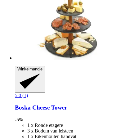
Winkelmandje
5.0 (1)
Boska
Cheese Tower
-5%
1 x Ronde etagere
3 x Bodem van leisteen
1 x Eikenhouten handvat