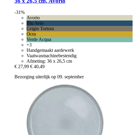
36 x 26,5 cm, Avorio
-31%
Avorio
Blu Avio
Grigio Tortora
Ocra
Verde Acqua
+3
Handgemaakt aardewerk
Vaatwasmachinebestendig
Afmeting: 36 x 26,5 cm
€ 27,99
€ 40,49
Bezorging uiterlijk op 09. september