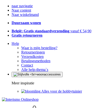
naar navigatie
Naar content
Naar winkelmand
Duurzaam wonen
België: Gratis standaardverzending
vanaf € 54,90
Gratis retourneren
Help
Waar is mijn bestelling?
Retourneringen
Verzendkosten
Betalingsmethoden
Contact
Alle help-thema`s
Meer inspiratie
Alles voor de hobbytuinier