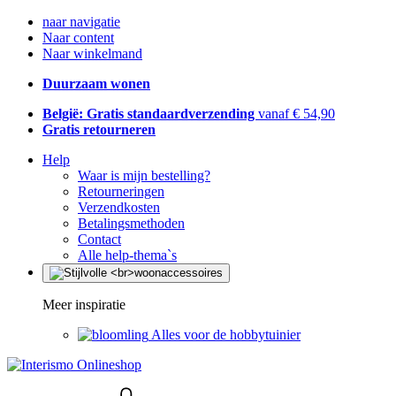
naar navigatie
Naar content
Naar winkelmand
Duurzaam wonen
België: Gratis standaardverzending
vanaf € 54,90
Gratis retourneren
Help
Waar is mijn bestelling?
Retourneringen
Verzendkosten
Betalingsmethoden
Contact
Alle help-thema`s
Meer inspiratie
Alles voor de hobbytuinier