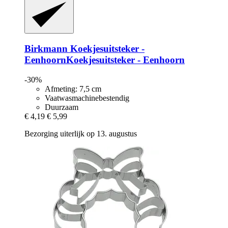
Birkmann
Koekjesuitsteker -​
EenhoornKoekjesuitsteker -​ Eenhoorn
-30%
Afmeting: 7,5 cm
Vaatwasmachinebestendig
Duurzaam
€ 4,19
€ 5,99
Bezorging uiterlijk op 13. augustus