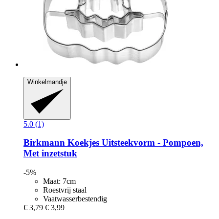
Winkelmandje
5.0 (1)
Birkmann
Koekjes Uitsteekvorm -​ Pompoen,
Met inzetstuk
-5%
Maat: 7cm
Roestvrij staal
Vaatwasserbestendig
€ 3,79
€ 3,99