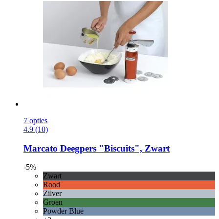
7 opties
4.9 (10)
Marcato
Deegpers "Biscuits", Zwart
-5%
Zwart
Rood
Zilver
Groen
Powder Blue