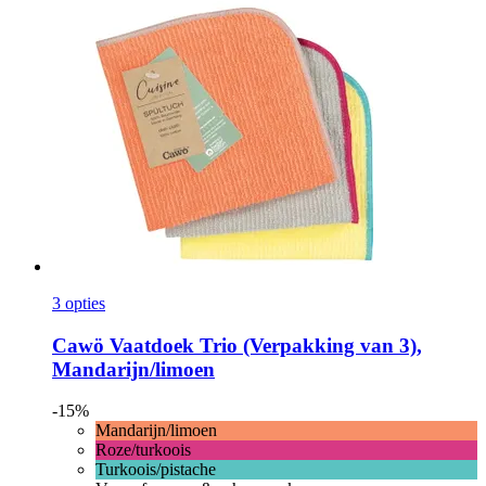
3 opties
Cawö
Vaatdoek Trio (Verpakking van 3),
Mandarijn/limoen
-15%
Mandarijn/limoen
Roze/turkoois
Turkoois/pistache