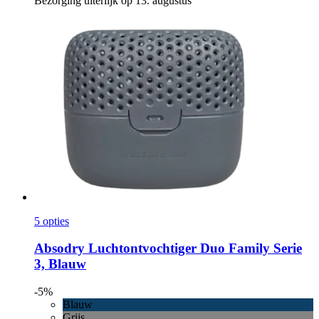
Bezorging uiterlijk op 13. augustus
5 opties
Absodry
Luchtontvochtiger Duo Family Serie
3, Blauw
-5%
Blauw
Grijs