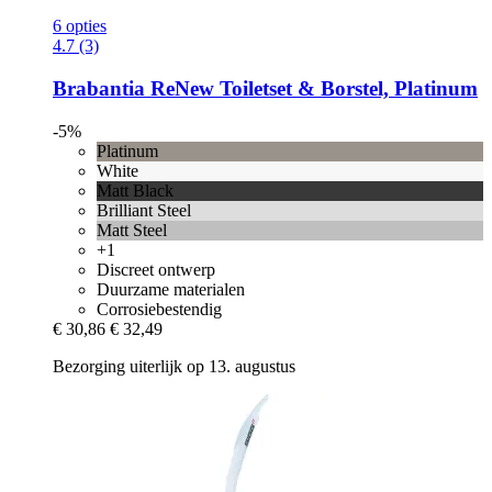
6 opties
4.7 (3)
Brabantia
ReNew Toiletset & Borstel, Platinum
-5%
Platinum
White
Matt Black
Brilliant Steel
Matt Steel
+1
Discreet ontwerp
Duurzame materialen
Corrosiebestendig
€ 30,86
€ 32,49
Bezorging uiterlijk op 13. augustus