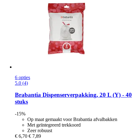
6 opties
5.0 (4)
Brabantia
Dispenserverpakking, 20 L (Y) -​ 40
stuks
-15%
Op maat gemaakt voor Brabantia afvalbakken
Met geïntegreerd trekkoord
Zeer robuust
€ 6,70
€ 7,89