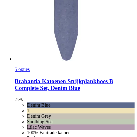
5 opties
Brabantia
Katoenen Strijkplankhoes B
Complete Set, Denim Blue
-5%
Denim Blue
1
Denim Grey
Soothing Sea
Lilac Waves
100% Fairtrade katoen