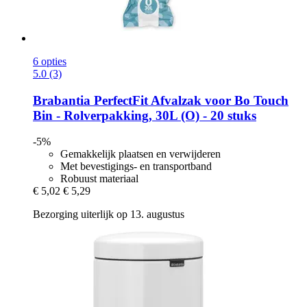
6 opties
5.0 (3)
Brabantia
PerfectFit Afvalzak voor Bo Touch
Bin -​ Rolverpakking, 30L (O) -​ 20 stuks
-5%
Gemakkelijk plaatsen en verwijderen
Met bevestigings- en transportband
Robuust materiaal
€ 5,02
€ 5,29
Bezorging uiterlijk op 13. augustus