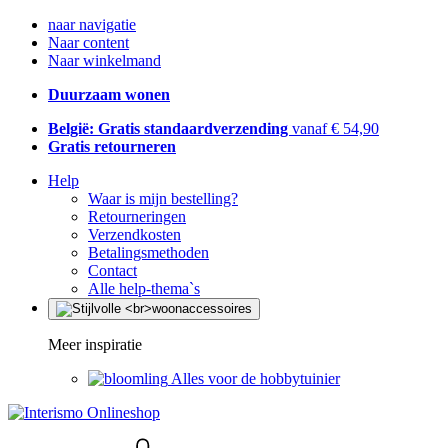
naar navigatie
Naar content
Naar winkelmand
Duurzaam wonen
België: Gratis standaardverzending
vanaf € 54,90
Gratis retourneren
Help
Waar is mijn bestelling?
Retourneringen
Verzendkosten
Betalingsmethoden
Contact
Alle help-thema`s
Meer inspiratie
Alles voor de hobbytuinier