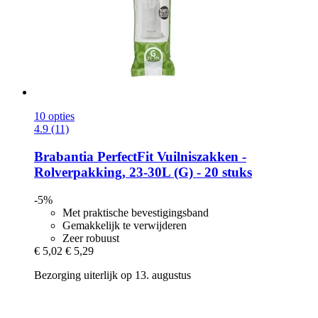
10 opties
4.9 (11)
Brabantia
PerfectFit Vuilniszakken -​
Rolverpakking, 23-​30L (G) -​ 20 stuks
-5%
Met praktische bevestigingsband
Gemakkelijk te verwijderen
Zeer robuust
€ 5,02
€ 5,29
Bezorging uiterlijk op 13. augustus