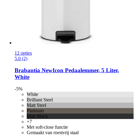
12 opties
5.0 (2)
Brabantia
NewIcon Pedaalemmer, 5 Liter,
White
-5%
White
Brilliant Steel
Matt Steel
Platinum
Matt Black
+7
Met soft-close functie
Gemaakt van roestvrij staal