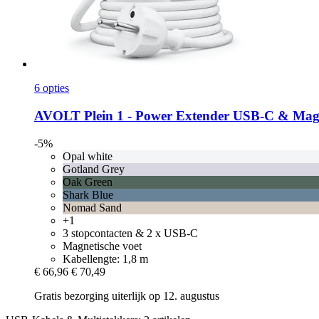
6 opties
AVOLT
Plein 1 -​ Power Extender USB-​C & Mag
-5%
Opal white
Gotland Grey
Oak Green
Shark Blue
Nomad Sand
+1
3 stopcontacten & 2 x USB-C
Magnetische voet
Kabellengte: 1,8 m
€ 66,96
€ 70,49
Gratis bezorging uiterlijk op 12. augustus