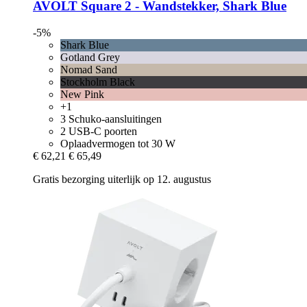
AVOLT
Square 2 -​ Wandstekker, Shark Blue
-5%
Shark Blue
Gotland Grey
Nomad Sand
Stockholm Black
New Pink
+1
3 Schuko-aansluitingen
2 USB-C poorten
Oplaadvermogen tot 30 W
€ 62,21
€ 65,49
Gratis bezorging uiterlijk op 12. augustus