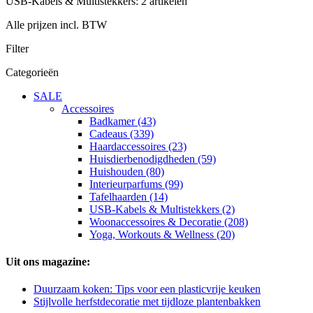
USB-Kabels & Multistekkers: 2 artikelen
Alle prijzen incl. BTW
Filter
Categorieën
SALE
Accessoires
Badkamer (43)
Cadeaus (339)
Haardaccessoires (23)
Huisdierbenodigdheden (59)
Huishouden (80)
Interieurparfums (99)
Tafelhaarden (14)
USB-Kabels & Multistekkers (2)
Woonaccessoires & Decoratie (208)
Yoga, Workouts & Wellness (20)
Uit ons magazine:
Duurzaam koken: Tips voor een plasticvrije keuken
Stijlvolle herfstdecoratie met tijdloze plantenbakken