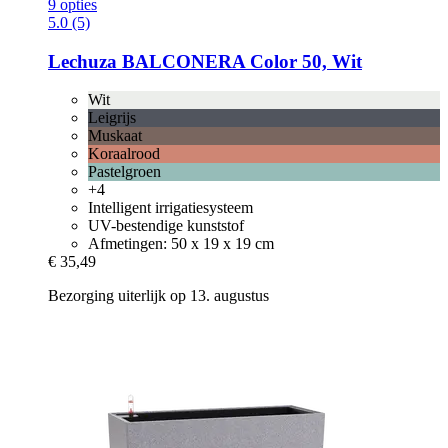
9 opties
5.0 (5)
Lechuza
BALCONERA Color 50, Wit
Wit
Leigrijs
Muskaat
Koraalrood
Pastelgroen
+4
Intelligent irrigatiesysteem
UV-bestendige kunststof
Afmetingen: 50 x 19 x 19 cm
€ 35,49
Bezorging uiterlijk op 13. augustus