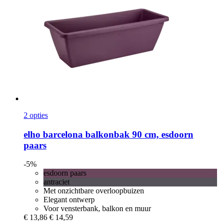
2 opties
elho
barcelona balkonbak 90 cm, esdoorn
paars
-5%
esdoorn paars
antraciet
Met onzichtbare overloopbuizen
Elegant ontwerp
Voor vensterbank, balkon en muur
€ 13,86
€ 14,59