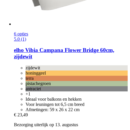
6 opties
5.0 (1)
elho
Vibia Campana Flower Bridge 60cm,
zijdewit
zijdewit
honinggeel
terra
pistachegroen
antraciet
+1
Ideaal voor balkons en hekken
Voor leuningen tot 6,5 cm breed
Afmetingen: 59 x 26 x 22 cm
€ 23,49
Bezorging uiterlijk op 13. augustus