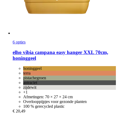
6 opties
elho
vibia campana easy hanger XXL 70cm,
honinggeel
honinggeel
terra
pistachegroen
antraciet
zijdewit
+1
Afmetingen: 70 × 27 × 24 cm
Overlooppijpjes voor gezonde planten
100 % gerecycled plastic
€ 20,49