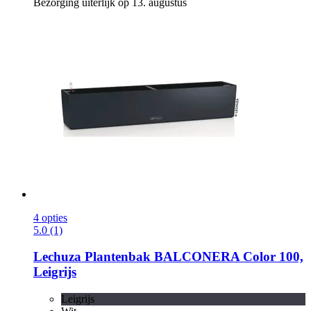
Bezorging uiterlijk op 13. augustus
4 opties
5.0 (1)
Lechuza
Plantenbak BALCONERA Color 100,
Leigrijs
Leigrijs