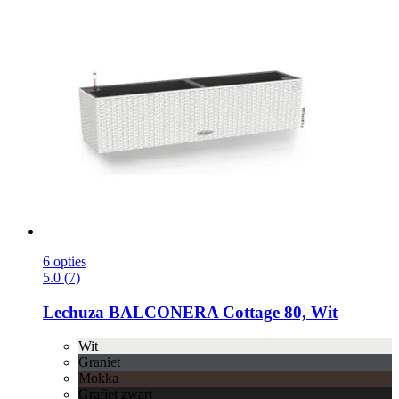
6 opties
5.0 (7)
Lechuza
BALCONERA Cottage 80, Wit
Wit
Graniet
Mokka
Grafiet zwart