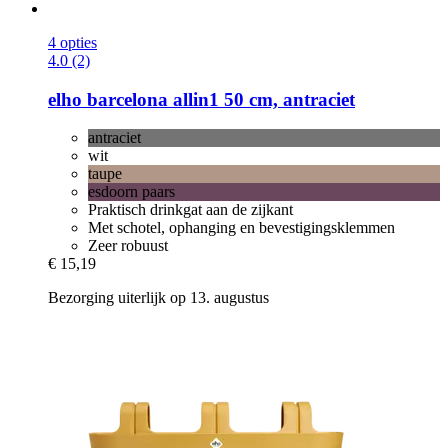
4 opties
4.0 (2)
elho
barcelona allin1 50 cm, antraciet
antraciet
wit
taupe
esdoorn paars
Praktisch drinkgat aan de zijkant
Met schotel, ophanging en bevestigingsklemmen
Zeer robuust
€ 15,19
Bezorging uiterlijk op 13. augustus