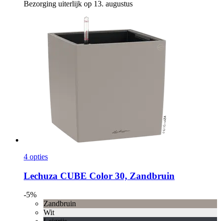
Bezorging uiterlijk op 13. augustus
4 opties
Lechuza
CUBE Color 30, Zandbruin
-5%
Zandbruin
Wit