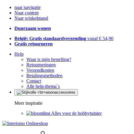
naar navigatie
Naar content
Naar winkelmand
Duurzaam wonen
België: Gratis standaardverzending
vanaf € 54,90
Gratis retourneren
Help
Waar is mijn bestelling?
Retourneringen
Verzendkosten
Betalingsmethoden
Contact
Alle help-thema`s
Meer inspiratie
Alles voor de hobbytuinier