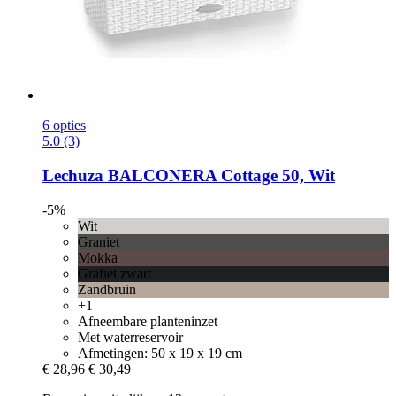
6 opties
5.0 (3)
Lechuza
BALCONERA Cottage 50, Wit
-5%
Wit
Graniet
Mokka
Grafiet zwart
Zandbruin
+1
Afneembare planteninzet
Met waterreservoir
Afmetingen: 50 x 19 x 19 cm
€ 28,96
€ 30,49