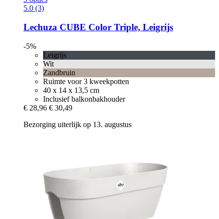
5.0 (3)
Lechuza
CUBE Color Triple, Leigrijs
-5%
Leigrijs
Wit
Zandbruin
Ruimte voor 3 kweekpotten
40 x 14 x 13,5 cm
Inclusief balkonbakhouder
€ 28,96
€ 30,49
Bezorging uiterlijk op 13. augustus