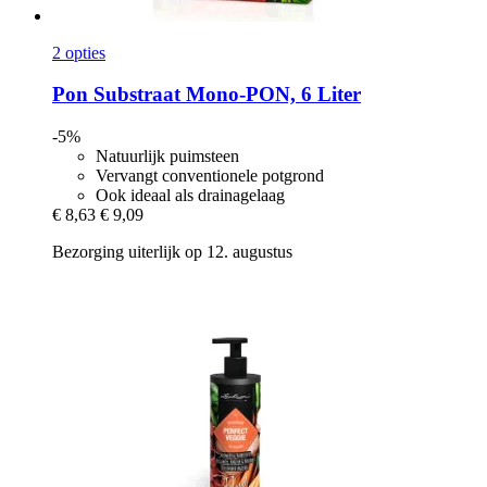
2 opties
Pon
Substraat Mono-​PON, 6 Liter
-5%
Natuurlijk puimsteen
Vervangt conventionele potgrond
Ook ideaal als drainagelaag
€ 8,63
€ 9,09
Bezorging uiterlijk op 12. augustus