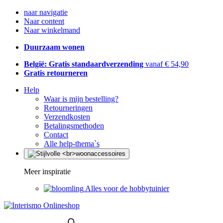
naar navigatie
Naar content
Naar winkelmand
Duurzaam wonen
België: Gratis standaardverzending
vanaf € 54,90
Gratis retourneren
Help
Waar is mijn bestelling?
Retourneringen
Verzendkosten
Betalingsmethoden
Contact
Alle help-thema`s
Meer inspiratie
Alles voor de hobbytuinier