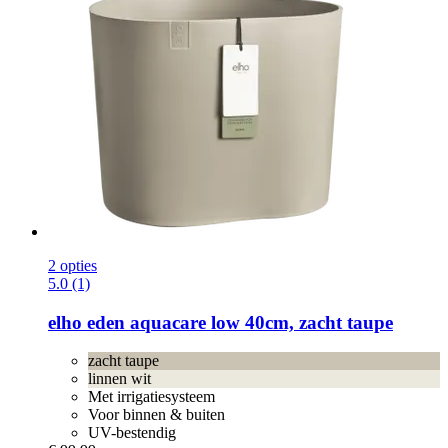
2 opties
5.0 (1)
elho
eden aquacare low 40cm, zacht taupe
zacht taupe
linnen wit
Met irrigatiesysteem
Voor binnen & buiten
UV-bestendig