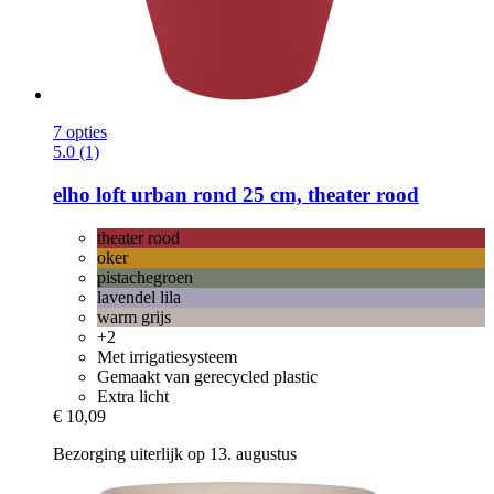
7 opties
5.0 (1)
elho
loft urban rond 25 cm, theater rood
theater rood
oker
pistachegroen
lavendel lila
warm grijs
+2
Met irrigatiesysteem
Gemaakt van gerecycled plastic
Extra licht
€ 10,09
Bezorging uiterlijk op 13. augustus