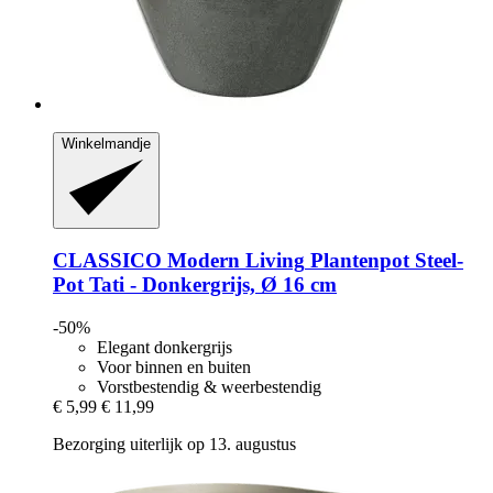
Winkelmandje
CLASSICO Modern Living
Plantenpot Steel-​
Pot Tati -​ Donkergrijs, Ø 16 cm
-50%
Elegant donkergrijs
Voor binnen en buiten
Vorstbestendig & weerbestendig
€ 5,99
€ 11,99
Bezorging uiterlijk op 13. augustus