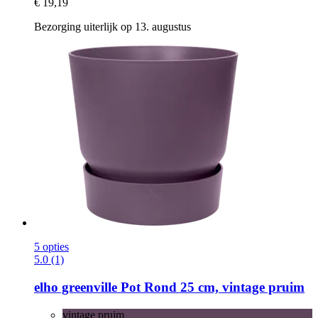
€ 19,19
Bezorging uiterlijk op 13. augustus
5 opties
5.0 (1)
elho
greenville Pot Rond 25 cm, vintage pruim
vintage pruim