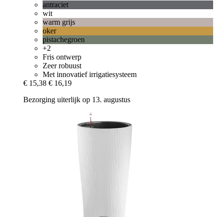
antraciet
wit
warm grijs
oker
pistachegroen
+2
Fris ontwerp
Zeer robuust
Met innovatief irrigatiesysteem
€ 15,38
€ 16,19
Bezorging uiterlijk op 13. augustus