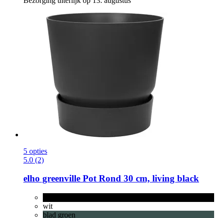
Bezorging uiterlijk op 13. augustus
5 opties
5.0 (2)
elho
greenville Pot Rond 30 cm, living black
living black
wit
blad groen