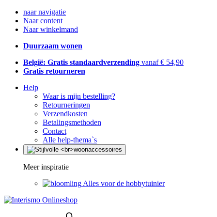
naar navigatie
Naar content
Naar winkelmand
Duurzaam wonen
België: Gratis standaardverzending
vanaf € 54,90
Gratis retourneren
Help
Waar is mijn bestelling?
Retourneringen
Verzendkosten
Betalingsmethoden
Contact
Alle help-thema`s
Meer inspiratie
Alles voor de hobbytuinier