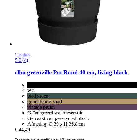
5 opties
5.0 (4)
elho
greenville Pot Rond 40 cm, living black
living black
wit
blad groen
goudkleurig zand
vintage pruim
Geïntegreerd waterreservoir
Gemaakt van gerecycled plastic
Afmeting: Ø 39 x H 36,8 cm
€ 44,49