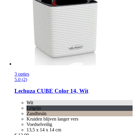
3 opties
5.0 (2)
Lechuza
CUBE Color 14, Wit
Wit
Leigrijs
Zandbruin
Kruiden blijven langer vers
Voedselveilig
13,5 x 14 x 14 cm