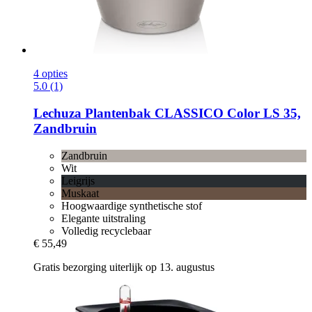
4 opties
5.0 (1)
Lechuza
Plantenbak CLASSICO Color LS 35,
Zandbruin
Zandbruin
Wit
Leigrijs
Muskaat
Hoogwaardige synthetische stof
Elegante uitstraling
Volledig recyclebaar
€ 55,49
Gratis bezorging uiterlijk op 13. augustus