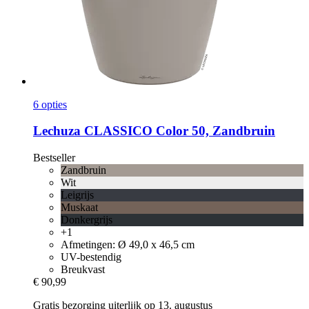
6 opties
Lechuza
CLASSICO Color 50, Zandbruin
Bestseller
Zandbruin
Wit
Leigrijs
Muskaat
Donkergrijs
+1
Afmetingen: Ø 49,0 x 46,5 cm
UV-bestendig
Breukvast
€ 90,99
Gratis bezorging uiterlijk op 13. augustus