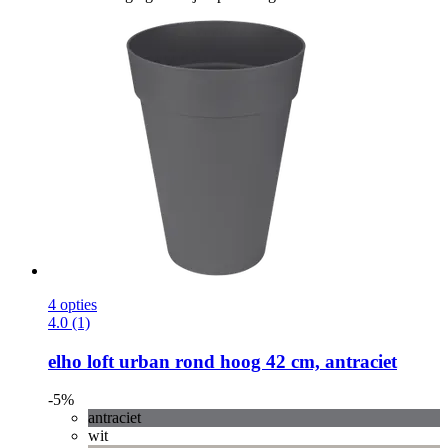
4 opties
4.0 (1)
elho
loft urban rond hoog 42 cm, antraciet
-5%
antraciet
wit