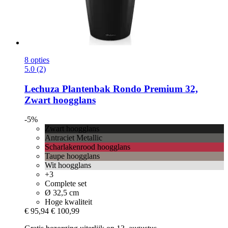
8 opties
5.0 (2)
Lechuza
Plantenbak Rondo Premium 32,
Zwart hoogglans
-5%
Zwart hoogglans
Antraciet Metallic
Scharlakenrood hoogglans
Taupe hoogglans
Wit hoogglans
+3
Complete set
Ø 32,5 cm
Hoge kwaliteit
€ 95,94
€ 100,99