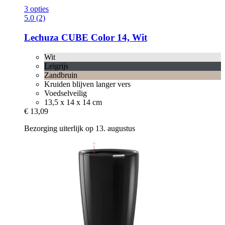
3 opties
5.0 (2)
Lechuza
CUBE Color 14, Wit
Wit
Leigrijs
Zandbruin
Kruiden blijven langer vers
Voedselveilig
13,5 x 14 x 14 cm
€ 13,09
Bezorging uiterlijk op 13. augustus