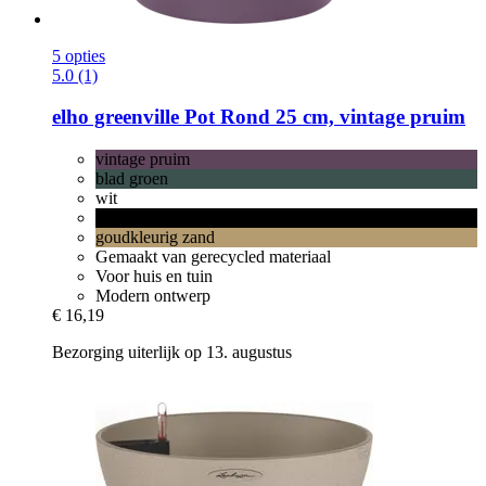
5 opties
5.0 (1)
elho
greenville Pot Rond 25 cm, vintage pruim
vintage pruim
blad groen
wit
living black
goudkleurig zand
Gemaakt van gerecycled materiaal
Voor huis en tuin
Modern ontwerp
€ 16,19
Bezorging uiterlijk op 13. augustus