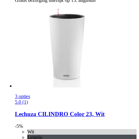
Gratis bezorging uiterlijk op 13. augustus
3 opties
5.0 (1)
Lechuza
CILINDRO Color 23, Wit
-5%
Wit
Leigrijs