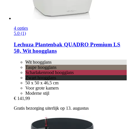
4 opties
5.0 (1)
Lechuza
Plantenbak QUADRO Premium LS
50, Wit hoogglans
Wit hoogglans
Taupe hoogglans
Scharlakenrood hoogglans
Zwart hoogglans
50 x 50 x 46,5 cm
Voor grote kamers
Moderne stijl
€ 141,99
Gratis bezorging uiterlijk op 13. augustus