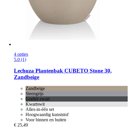
4 opties
5.0 (1)
Lechuza
Plantenbak CUBETO Stone 30,
Zandbeige
Zandbeige
Steengrijs
Grafiet zwart
Kwartswit
Alles-in-één set
Hoogwaardig kunststof
Voor binnen en buiten
€ 25,49