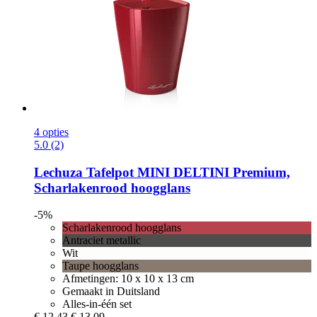
4 opties
5.0 (2)
Lechuza
Tafelpot MINI DELTINI Premium,
Scharlakenrood hoogglans
-5%
Scharlakenrood hoogglans
Antraciet metallic
Wit
Taupe hoogglans
Afmetingen: 10 x 10 x 13 cm
Gemaakt in Duitsland
Alles-in-één set
€ 12,43
€ 13,09