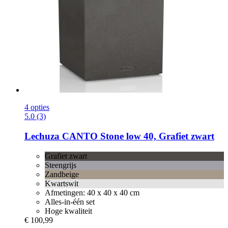
4 opties
5.0 (3)
Lechuza
CANTO Stone low 40, Grafiet zwart
Grafiet zwart
Steengrijs
Zandbeige
Kwartswit
Afmetingen: 40 x 40 x 40 cm
Alles-in-één set
Hoge kwaliteit
€ 100,99