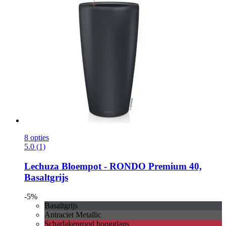
8 opties
5.0 (1)
Lechuza
Bloempot -​ RONDO Premium 40,
Basaltgrijs
-5%
Basaltgrijs
Antraciet Metallic
Scharlakenrood hoogglans