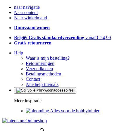
naar navigatie
Naar content
Naar winkelmand
Duurzaam wonen
België: Gratis standaardverzending
vanaf € 54,90
Gratis retourneren
Help
Waar is mijn bestelling?
Retourneringen
Verzendkosten
Betalingsmethoden
Contact
Alle help-thema`s
Meer inspiratie
Alles voor de hobbytuinier