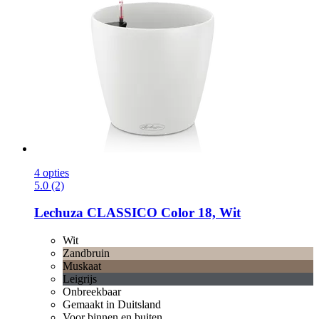
4 opties
5.0 (2)
Lechuza
CLASSICO Color 18, Wit
Wit
Zandbruin
Muskaat
Leigrijs
Onbreekbaar
Gemaakt in Duitsland
Voor binnen en buiten