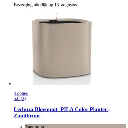
Bezorging uiterlijk op 13. augustus
4 opties
5.0 (2)
Lechuza
Bloempot -​PILA Color Planter ,
Zandbruin
Zandbruin