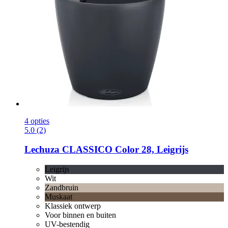
4 opties
5.0 (2)
Lechuza
CLASSICO Color 28, Leigrijs
Leigrijs
Wit
Zandbruin
Muskaat
Klassiek ontwerp
Voor binnen en buiten
UV-bestendig