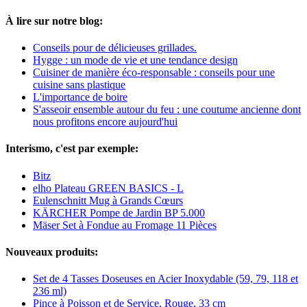
À lire sur notre blog:
Conseils pour de délicieuses grillades.
Hygge : un mode de vie et une tendance design
Cuisiner de manière éco-responsable : conseils pour une
cuisine sans plastique
L'importance de boire
S'asseoir ensemble autour du feu : une coutume ancienne dont
nous profitons encore aujourd'hui
Interismo, c'est par exemple:
Bitz
elho Plateau GREEN BASICS - L
Eulenschnitt Mug à Grands Cœurs
KÄRCHER Pompe de Jardin BP 5.000
Mäser Set à Fondue au Fromage 11 Pièces
Nouveaux produits:
Set de 4 Tasses Doseuses en Acier Inoxydable (59, 79, 118 et
236 ml)
Pince à Poisson et de Service, Rouge, 33 cm