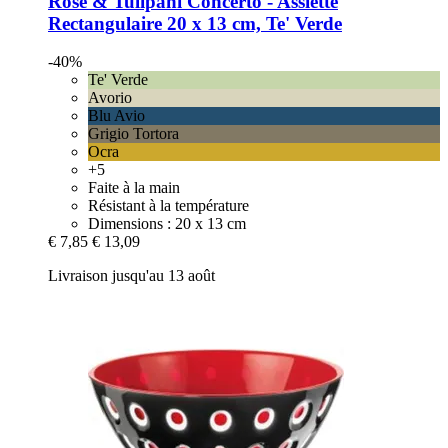
Rose & Tulipani
Concerto -​ Assiette
Rectangulaire 20 x 13 cm, Te' Verde
-40%
Te' Verde
Avorio
Blu Avio
Grigio Tortora
Ocra
+5
Faite à la main
Résistant à la température
Dimensions : 20 x 13 cm
€ 7,85
€ 13,09
Livraison jusqu'au 13 août