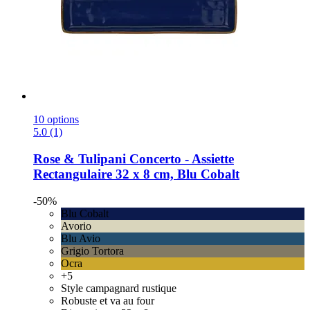
10 options
5.0 (1)
Rose & Tulipani
Concerto -​ Assiette
Rectangulaire 32 x 8 cm, Blu Cobalt
-50%
Blu Cobalt
Avorio
Blu Avio
Grigio Tortora
Ocra
+5
Style campagnard rustique
Robuste et va au four