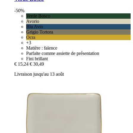
-50%
Verde Bosco
Avorio
Blu Avio
Grigio Tortora
Ocra
+3
Matière : faïence
Parfaite comme assiette de présentation
Fini brillant
€ 15,24
€ 30,49
Livraison jusqu'au 13 août