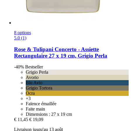
8 options
5.0 (1)
Rose & Tulipani
Concerto -​ Assiette
Rectangulaire 27 x 19 cm, Grigio Perla
-40%
Bestseller
Grigio Perla
Avorio
Blu Avio
Grigio Tortora
Ocra
+3
Faïence émaillée
Faite main
Dimensions : 27 x 19 cm
€ 11,45
€ 19,09
Livraison jusqu'au 13 août