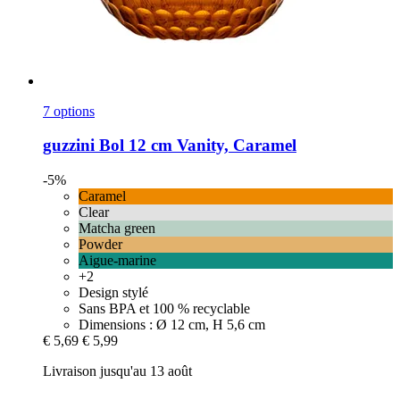
7 options
guzzini
Bol 12 cm Vanity, Caramel
-5%
Caramel
Clear
Matcha green
Powder
Aigue-marine
+2
Design stylé
Sans BPA et 100 % recyclable
Dimensions : Ø 12 cm, H 5,6 cm
€ 5,69
€ 5,99
Livraison jusqu'au 13 août