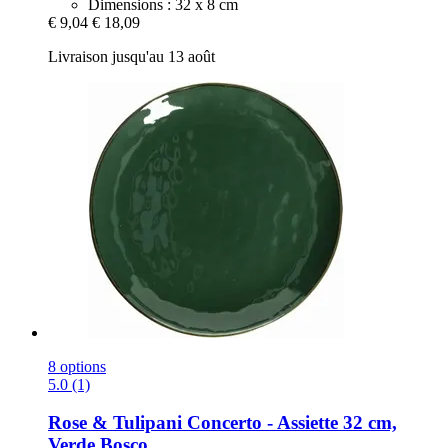
Dimensions : 32 x 8 cm
€ 9,04
€ 18,09
Livraison jusqu'au 13 août
8 options
5.0 (1)
Rose & Tulipani
Concerto -​ Assiette 32 cm,
Verde Bosco