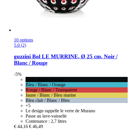
10 options
5.0 (2)
guzzini
Bol LE MURRINE, Ø 25 cm, Noir /
Blanc / Rouge
-5%
Noir / Blanc / Rouge
Bleu / Blanc / Orange
Rouge / Blanc / Transparent
Jaune / Blanc / Bleu marine
Bleu clair / Blanc / Bleu
+5
Le design rappelle le verre de Murano
Passe au lave-vaisselle
Contenance : 2,7 litres
€ 44,16
€ 46,49