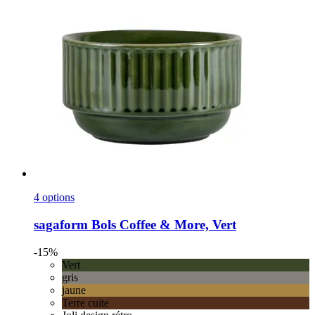
4 options
sagaform
Bols Coffee & More, Vert
-15%
Vert
gris
jaune
Terre cuite