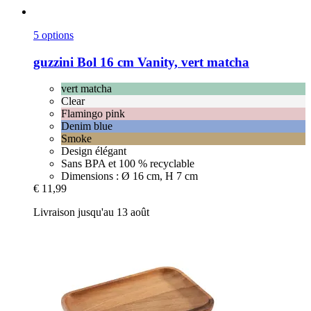
5 options
guzzini
Bol 16 cm Vanity, vert matcha
vert matcha
Clear
Flamingo pink
Denim blue
Smoke
Design élégant
Sans BPA et 100 % recyclable
Dimensions : Ø 16 cm, H 7 cm
€ 11,99
Livraison jusqu'au 13 août