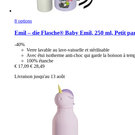
8 options
Emil – die Flasche®
Baby Emil, 250 ml, Petit p
-40%
Verre lavable au lave-vaisselle et stérilisable
Avec étui isotherme anti-choc qui garde la boisson à te
100% étanche
€ 17,09
€ 28,49
Livraison jusqu'au 13 août