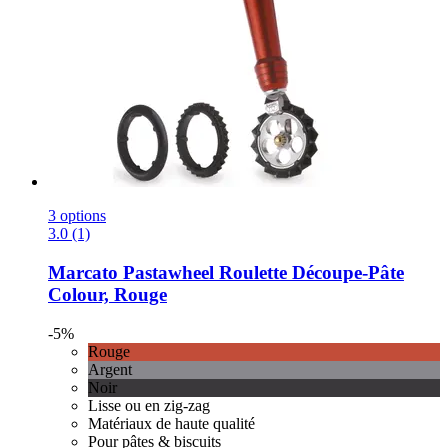
3 options
3.0 (1)
Marcato
Pastawheel Roulette Découpe-​Pâte
Colour, Rouge
-5%
Rouge
Argent
Noir
Lisse ou en zig-zag
Matériaux de haute qualité
Pour pâtes & biscuits