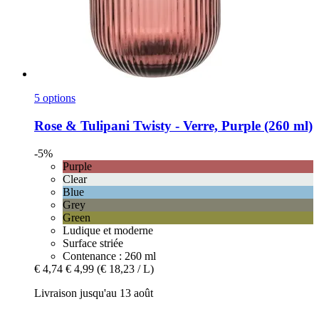
5 options
Rose & Tulipani
Twisty -​ Verre, Purple (260 ml)
-5%
Purple
Clear
Blue
Grey
Green
Ludique et moderne
Surface striée
Contenance : 260 ml
€ 4,74
€ 4,99
(€ 18,23 / L)
Livraison jusqu'au 13 août