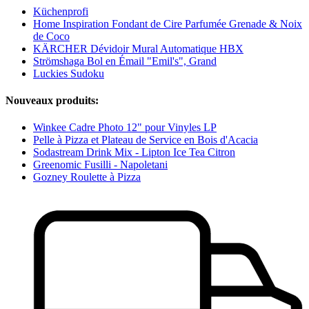
Küchenprofi
Home Inspiration Fondant de Cire Parfumée Grenade & Noix
de Coco
KÄRCHER Dévidoir Mural Automatique HBX
Strömshaga Bol en Émail "Emil's", Grand
Luckies Sudoku
Nouveaux produits:
Winkee Cadre Photo 12" pour Vinyles LP
Pelle à Pizza et Plateau de Service en Bois d'Acacia
Sodastream Drink Mix - Lipton Ice Tea Citron
Greenomic Fusilli - Napoletani
Gozney Roulette à Pizza