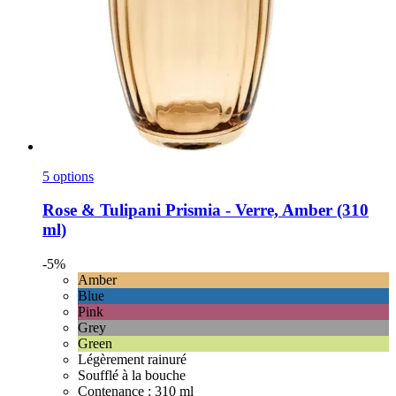
5 options
Rose & Tulipani
Prismia -​ Verre, Amber (310
ml)
-5%
Amber
Blue
Pink
Grey
Green
Légèrement rainuré
Soufflé à la bouche
Contenance : 310 ml