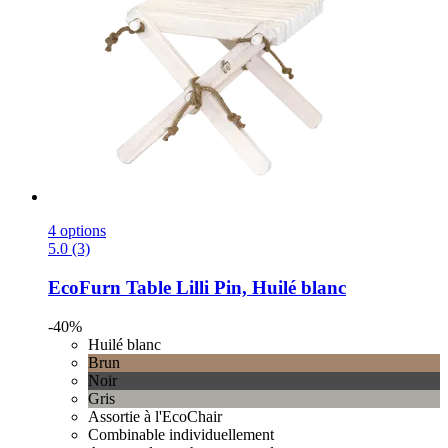
4 options
5.0 (3)
EcoFurn
Table Lilli Pin, Huilé blanc
-40%
Huilé blanc
Brun
Noir
Gris
Assortie à l'EcoChair
Combinable individuellement