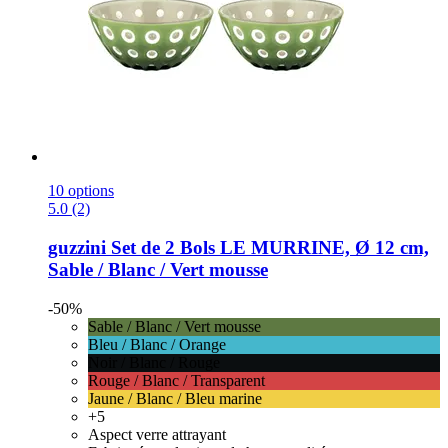
10 options
5.0 (2)
guzzini
Set de 2 Bols LE MURRINE, Ø 12 cm,
Sable / Blanc / Vert mousse
-50%
Sable / Blanc / Vert mousse
Bleu / Blanc / Orange
Noir / Blanc / Rouge
Rouge / Blanc / Transparent
Jaune / Blanc / Bleu marine
+5
Aspect verre attrayant