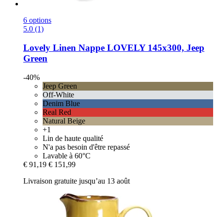
6 options
5.0 (1)
Lovely Linen
Nappe LOVELY 145x300, Jeep
Green
-40%
Jeep Green
Off-White
Denim Blue
Real Red
Natural Beige
+1
Lin de haute qualité
N'a pas besoin d'être repassé
Lavable à 60°C
€ 91,19
€ 151,99
Livraison gratuite jusqu’au 13 août