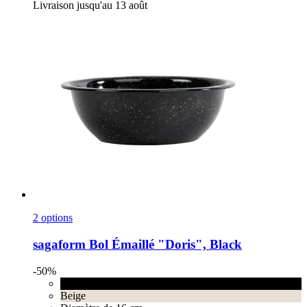
Livraison jusqu'au 13 août
2 options
sagaform
Bol Émaillé "Doris", Black
-50%
Black
Beige