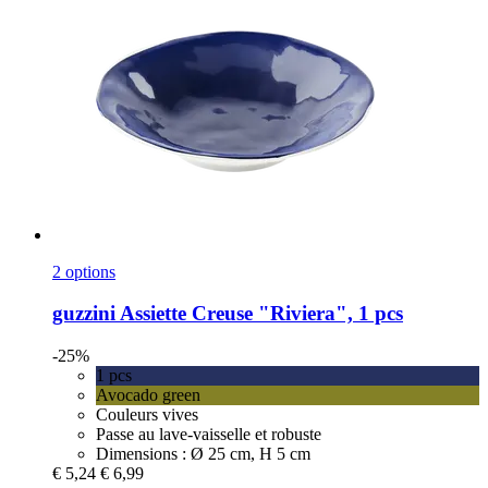
2 options
guzzini
Assiette Creuse "Riviera", 1 pcs
-25%
1 pcs
Avocado green
Couleurs vives
Passe au lave-vaisselle et robuste
Dimensions : Ø 25 cm, H 5 cm
€ 5,24
€ 6,99