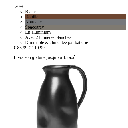
-30%
Blanc
Rouille
Antracite
Spacegrey
En aluminium
Avec 2 lumières blanches
Dimmable & alimentée par batterie
€ 83,99
€ 119,99
Livraison gratuite jusqu’au 13 août